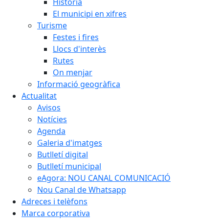
Història
El municipi en xifres
Turisme
Festes i fires
Llocs d'interès
Rutes
On menjar
Informació geogràfica
Actualitat
Avisos
Notícies
Agenda
Galeria d'imatges
Butlletí digital
Butlletí municipal
eAgora: NOU CANAL COMUNICACIÓ
Nou Canal de Whatsapp
Adreces i telèfons
Marca corporativa