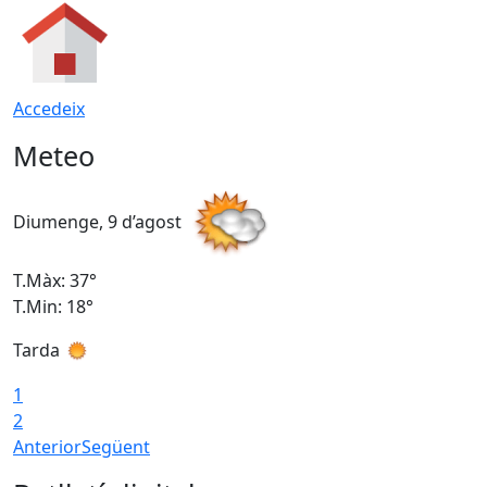
Accedeix
Meteo
Diumenge, 9 d’agost
D
T.Màx: 37°
T
T.Min: 18°
T
Tarda
T
1
2
Anterior
Següent