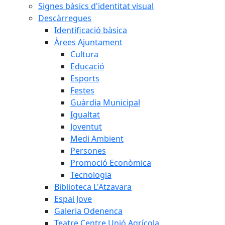
Signes bàsics d'identitat visual
Descàrregues
Identificació bàsica
Àrees Ajuntament
Cultura
Educació
Esports
Festes
Guàrdia Municipal
Igualtat
Joventut
Medi Ambient
Persones
Promoció Econòmica
Tecnologia
Biblioteca L'Atzavara
Espai Jove
Galeria Odenenca
Teatre Centre Unió Agrícola