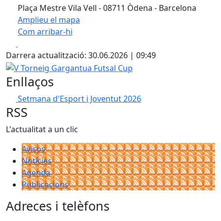
Plaça Mestre Vila Vell - 08711 Òdena - Barcelona
Amplieu el mapa
Com arribar-hi
Leaflet
| ©
OpenStreetMap
contributors
Facebook
X
+
Darrera actualització: 30.06.2026 | 09:49
−
V Torneig Gargantua Futsal Cup
Enllaços
Setmana d'Esport i Joventut 2026
RSS
L'actualitat a un clic
Avisos
Notícies
Agenda
Publicacions
Adreces i telèfons