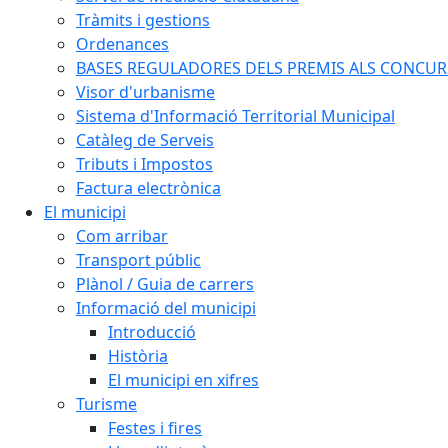
Tràmits i gestions
Ordenances
BASES REGULADORES DELS PREMIS ALS CONCURSO
Visor d'urbanisme
Sistema d'Informació Territorial Municipal
Catàleg de Serveis
Tributs i Impostos
Factura electrònica
El municipi
Com arribar
Transport públic
Plànol / Guia de carrers
Informació del municipi
Introducció
Història
El municipi en xifres
Turisme
Festes i fires