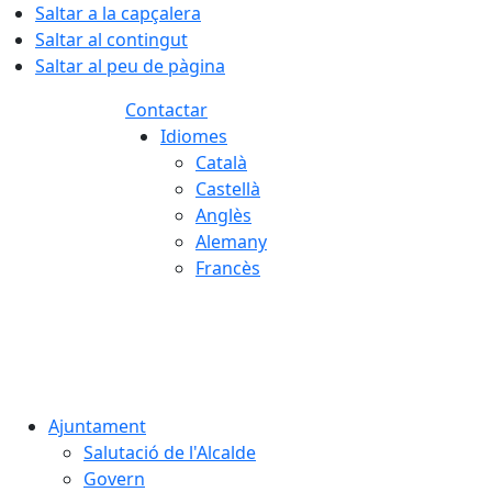
Saltar a la capçalera
Saltar al contingut
Saltar al peu de pàgina
Contactar
Idiomes
Català
Castellà
Anglès
Alemany
Francès
07.08.2026 | 21:16
Ajuntament
Salutació de l'Alcalde
Govern