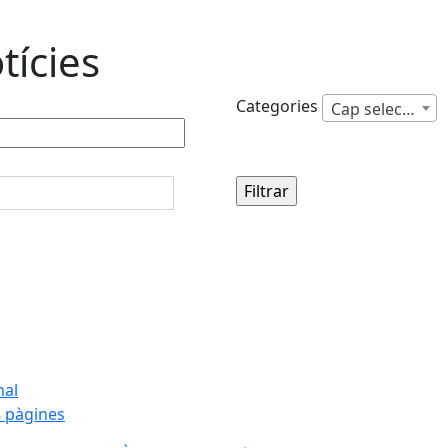
tícies
Categories
Cap selecció
nal
 pàgines