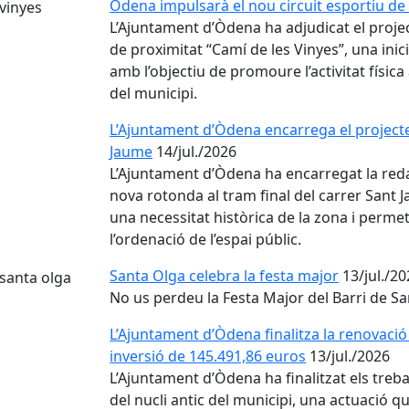
Òdena impulsarà el nou circuit esportiu de 
L’Ajuntament d’Òdena ha adjudicat el project
de proximitat “Camí de les Vinyes”, una inic
amb l’objectiu de promoure l’activitat física a
del municipi.
L’Ajuntament d’Òdena encarrega el projecte 
Jaume
14/jul./2026
L’Ajuntament d’Òdena ha encarregat la reda
nova rotonda al tram final del carrer Sant
una necessitat històrica de la zona i permetrà
l’ordenació de l’espai públic.
Santa Olga celebra la festa major
13/jul./2
No us perdeu la Festa Major del Barri de S
L’Ajuntament d’Òdena finalitza la renovació
inversió de 145.491,86 euros
13/jul./2026
L’Ajuntament d’Òdena ha finalitzat els treba
del nucli antic del municipi, una actuació 