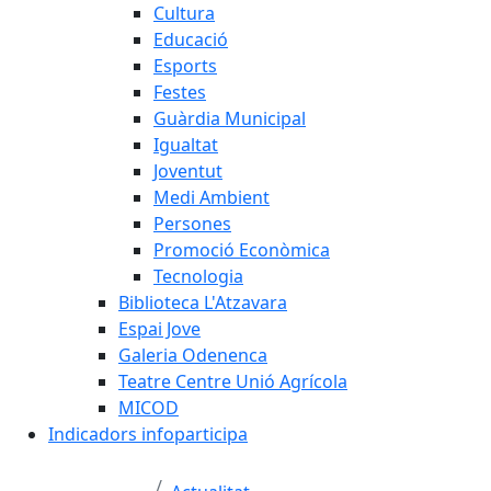
Cultura
Educació
Esports
Festes
Guàrdia Municipal
Igualtat
Joventut
Medi Ambient
Persones
Promoció Econòmica
Tecnologia
Biblioteca L'Atzavara
Espai Jove
Galeria Odenenca
Teatre Centre Unió Agrícola
MICOD
Indicadors infoparticipa