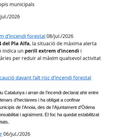
opis municipals
jul./2026
rem d’incendi forestal
08/jul./2026
4 del Pla Alfa
, la situació de màxima alerta
ó indica un
perill extrem d’incendi
i
ries per reduir al màxim qualsevol activitat
ió davant l’alt risc d’incendi forestal
viu Catalunya i arran de l’incendi declarat ahir entre
enars d’hectàrees i ha obligat a confinar
nicipis de l’Anoia, des de l’Ajuntament d’Òdena
abilitat i agraïment. El foc ha quedat estabilitzat
etats.
r
06/jul./2026