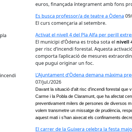
euros, finançada íntegrament amb fons pr
Es busca professor/a de teatre a Òdena
09/
El curs començaria al setembre.
Activat el nivell 4 del Pla Alfa per perill ext
El municipi d’Òdena es troba sota el
nivell 
per risc d’incendi forestal. Aquesta activaci
comporta l’aplicació de mesures extraordinà
que pugui originar un foc.
L’Ajuntament d’Òdena demana màxima precauc
07/jul./2026
Davant la situació d’alt risc d’incendi forestal que 
Carme i la Pobla de Claramunt, que ha afectat cent
preventivament milers de persones de diversos mu
volem transmetre un missatge de prudència, respons
aquest matí i s’han aixecat els confinaments decr
El carrer de la Guixera celebra la festa majo