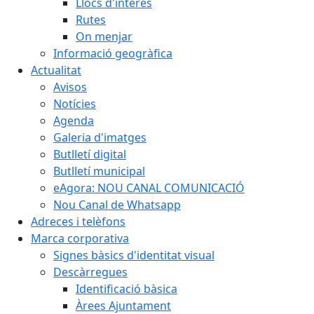
Llocs d'interès
Rutes
On menjar
Informació geogràfica
Actualitat
Avisos
Notícies
Agenda
Galeria d'imatges
Butlletí digital
Butlletí municipal
eAgora: NOU CANAL COMUNICACIÓ
Nou Canal de Whatsapp
Adreces i telèfons
Marca corporativa
Signes bàsics d'identitat visual
Descàrregues
Identificació bàsica
Àrees Ajuntament