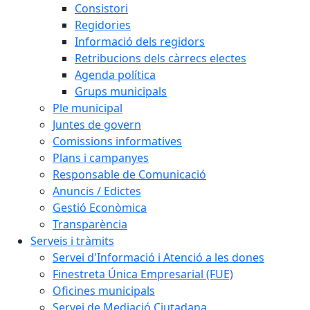
Consistori
Regidories
Informació dels regidors
Retribucions dels càrrecs electes
Agenda política
Grups municipals
Ple municipal
Juntes de govern
Comissions informatives
Plans i campanyes
Responsable de Comunicació
Anuncis / Edictes
Gestió Econòmica
Transparència
Serveis i tràmits
Servei d'Informació i Atenció a les dones
Finestreta Única Empresarial (FUE)
Oficines municipals
Servei de Mediació Ciutadana