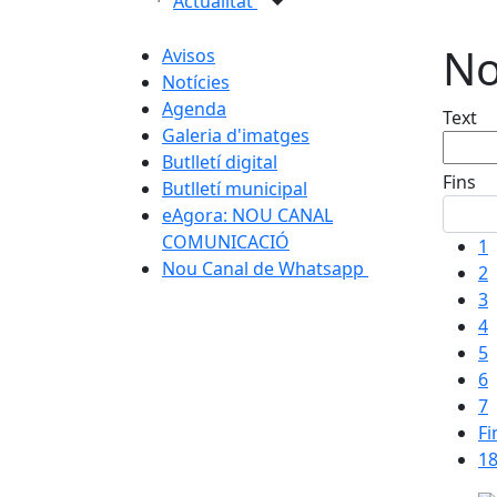
Actualitat
No
Avisos
Notícies
Agenda
Text
Galeria d'imatges
Butlletí digital
Fins
Butlletí municipal
eAgora: NOU CANAL
COMUNICACIÓ
1
Nou Canal de Whatsapp
2
3
4
5
6
7
Fi
18