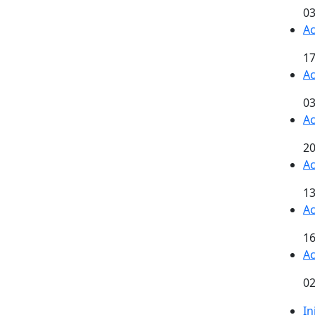
03
Ac
17
Ac
03
Ac
20
Ac
13
Ac
16
Ac
02
In