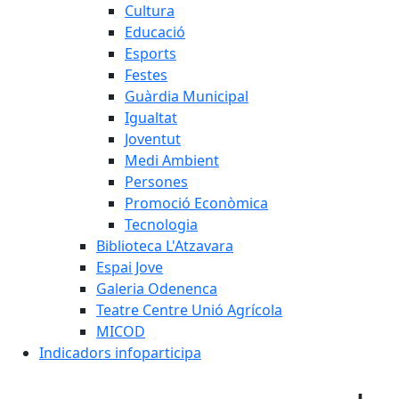
Cultura
Educació
Esports
Festes
Guàrdia Municipal
Igualtat
Joventut
Medi Ambient
Persones
Promoció Econòmica
Tecnologia
Biblioteca L'Atzavara
Espai Jove
Galeria Odenenca
Teatre Centre Unió Agrícola
MICOD
Indicadors infoparticipa