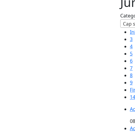
Ju
Categ
Cap s
In
3
4
5
6
7
8
9
Fi
14
Ac
08
Ac