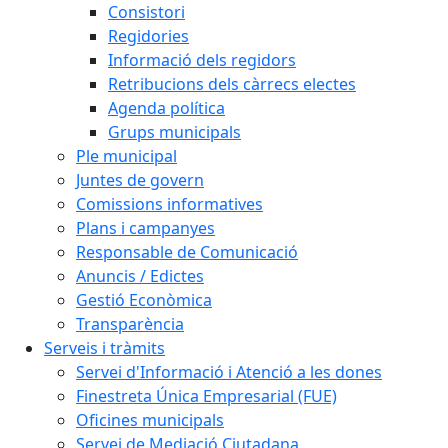
Consistori
Regidories
Informació dels regidors
Retribucions dels càrrecs electes
Agenda política
Grups municipals
Ple municipal
Juntes de govern
Comissions informatives
Plans i campanyes
Responsable de Comunicació
Anuncis / Edictes
Gestió Econòmica
Transparència
Serveis i tràmits
Servei d'Informació i Atenció a les dones
Finestreta Única Empresarial (FUE)
Oficines municipals
Servei de Mediació Ciutadana