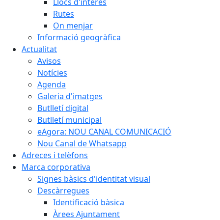
Llocs d'interès
Rutes
On menjar
Informació geogràfica
Actualitat
Avisos
Notícies
Agenda
Galeria d'imatges
Butlletí digital
Butlletí municipal
eAgora: NOU CANAL COMUNICACIÓ
Nou Canal de Whatsapp
Adreces i telèfons
Marca corporativa
Signes bàsics d'identitat visual
Descàrregues
Identificació bàsica
Àrees Ajuntament