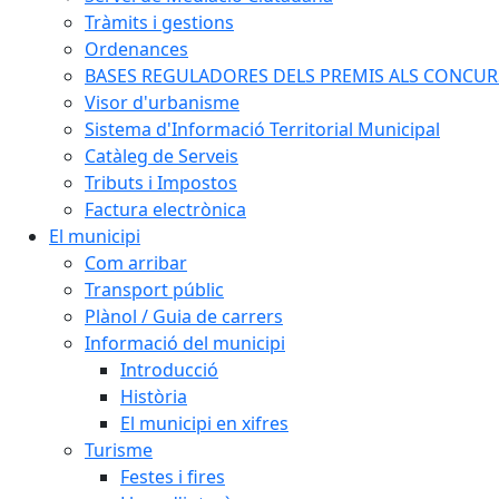
Tràmits i gestions
Ordenances
BASES REGULADORES DELS PREMIS ALS CONCURSO
Visor d'urbanisme
Sistema d'Informació Territorial Municipal
Catàleg de Serveis
Tributs i Impostos
Factura electrònica
El municipi
Com arribar
Transport públic
Plànol / Guia de carrers
Informació del municipi
Introducció
Història
El municipi en xifres
Turisme
Festes i fires