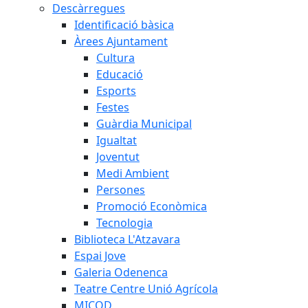
Descàrregues
Identificació bàsica
Àrees Ajuntament
Cultura
Educació
Esports
Festes
Guàrdia Municipal
Igualtat
Joventut
Medi Ambient
Persones
Promoció Econòmica
Tecnologia
Biblioteca L'Atzavara
Espai Jove
Galeria Odenenca
Teatre Centre Unió Agrícola
MICOD