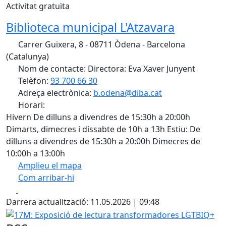
Activitat gratuïta
Biblioteca municipal L'Atzavara
Carrer Guixera, 8 - 08711 Òdena - Barcelona
(Catalunya)
Nom de contacte: Directora: Eva Xaver Junyent
Telèfon:
93 700 66 30
Adreça electrònica:
b.odena@diba.cat
Horari:
Hivern De dilluns a divendres de 15:30h a 20:00h
Dimarts, dimecres i dissabte de 10h a 13h Estiu: De
dilluns a divendres de 15:30h a 20:00h Dimecres de
10:00h a 13:00h
Amplieu el mapa
Com arribar-hi
Leaflet
| ©
OpenStreetMap
contributors
Facebook
X
+
Darrera actualització: 11.05.2026 | 09:48
−
17M: Exposició de lectura transformadores LGTBIQ+