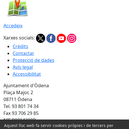
Accedeix
Xarxes socials:
Crèdits
Contactar
Protecció de dades
Avís legal
Accessibilitat
Ajuntament d'Òdena
Plaça Major, 2
08711 Òdena
Tel. 93 801 74 34
Fax 93 706 29 85
NIF P0814200B
Aquest lloc web fa servir cookies pròpies i de tercers per