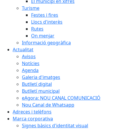
El municipi en xifres
Turisme
Festes i fires
Llocs d'interès
Rutes
On menjar
Informació geogràfica
Actualitat
Avisos
Notícies
Agenda
Galeria d'imatges
Butlletí digital
Butlletí municipal
eAgora: NOU CANAL COMUNICACIÓ
Nou Canal de Whatsapp
Adreces i telèfons
Marca corporativa
Signes bàsics d'identitat visual