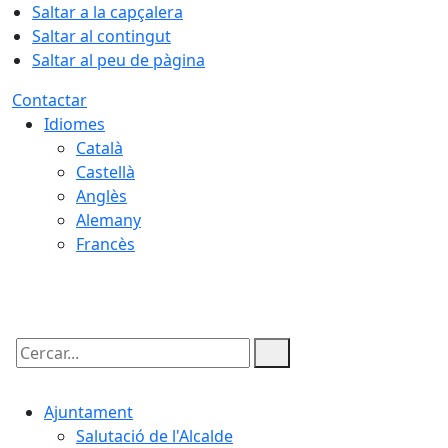
Saltar a la capçalera
Saltar al contingut
Saltar al peu de pàgina
Contactar
Idiomes
Català
Castellà
Anglès
Alemany
Francès
06.08.2026 | 17:22
Cercar:
Ajuntament
Salutació de l'Alcalde