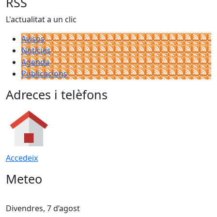
RSS
L'actualitat a un clic
Avisos
Notícies
Agenda
Publicacions
Adreces i telèfons
Accedeix
Meteo
Divendres, 7 d’agost
D