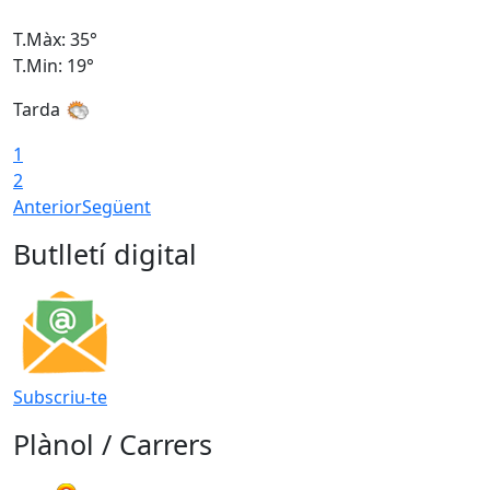
T.Màx: 35°
T
T.Min: 19°
T
Tarda
T
1
2
Anterior
Següent
Butlletí digital
Subscriu-te
Plànol / Carrers