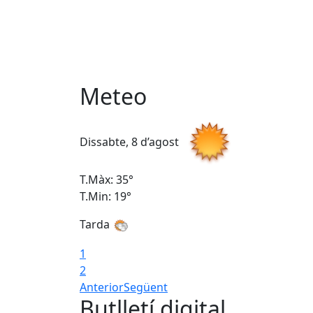
Meteo
Dissabte, 8 d’agost
T.Màx: 35°
T.Min: 19°
Tarda
1
2
Anterior
Següent
Butlletí digital