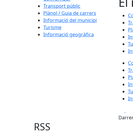
El
Transport públic
Plànol / Guia de carrers
Co
Informació del municipi
Tr
Turisme
Pl
Informació geogràfica
In
T
In
Co
Tr
Pl
In
T
In
Fa
Darrer
RSS