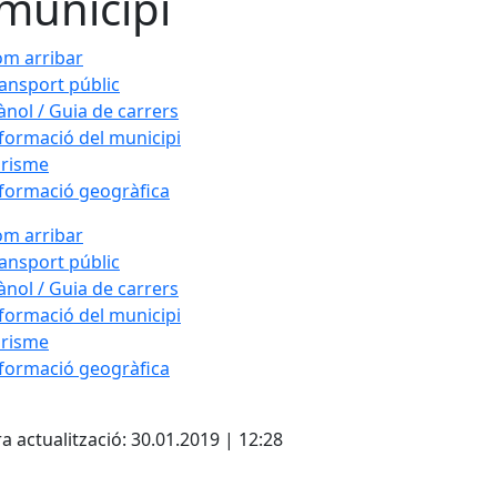
 municipi
m arribar
ansport públic
ànol / Guia de carrers
formació del municipi
urisme
formació geogràfica
m arribar
ansport públic
ànol / Guia de carrers
formació del municipi
urisme
formació geogràfica
cebook
X
a actualització: 30.01.2019 | 12:28