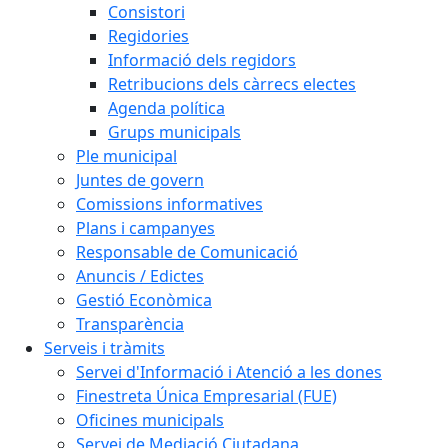
Consistori
Regidories
Informació dels regidors
Retribucions dels càrrecs electes
Agenda política
Grups municipals
Ple municipal
Juntes de govern
Comissions informatives
Plans i campanyes
Responsable de Comunicació
Anuncis / Edictes
Gestió Econòmica
Transparència
Serveis i tràmits
Servei d'Informació i Atenció a les dones
Finestreta Única Empresarial (FUE)
Oficines municipals
Servei de Mediació Ciutadana