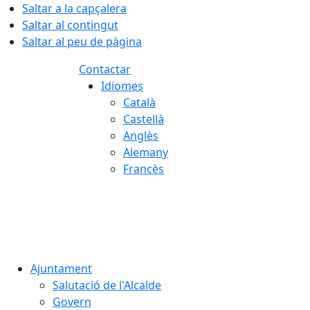
Saltar a la capçalera
Saltar al contingut
Saltar al peu de pàgina
Contactar
Idiomes
Català
Castellà
Anglès
Alemany
Francès
08.08.2026 | 08:08
Ajuntament
Salutació de l'Alcalde
Govern