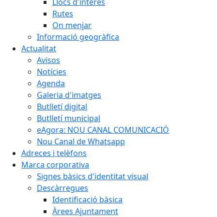
Llocs d'interès
Rutes
On menjar
Informació geogràfica
Actualitat
Avisos
Notícies
Agenda
Galeria d'imatges
Butlletí digital
Butlletí municipal
eAgora: NOU CANAL COMUNICACIÓ
Nou Canal de Whatsapp
Adreces i telèfons
Marca corporativa
Signes bàsics d'identitat visual
Descàrregues
Identificació bàsica
Àrees Ajuntament