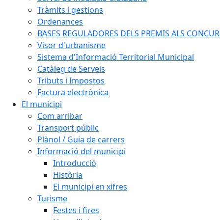
Tràmits i gestions
Ordenances
BASES REGULADORES DELS PREMIS ALS CONCURSO
Visor d'urbanisme
Sistema d'Informació Territorial Municipal
Catàleg de Serveis
Tributs i Impostos
Factura electrònica
El municipi
Com arribar
Transport públic
Plànol / Guia de carrers
Informació del municipi
Introducció
Història
El municipi en xifres
Turisme
Festes i fires