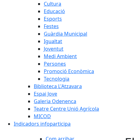
Cultura
Educació
Esports
Festes
Guàrdia Municipal
Igualtat
Joventut
Medi Ambient
Persones
Promoció Econòmica
Tecnologia
Biblioteca L'Atzavara
Espai Jove
Galeria Odenenca
Teatre Centre Unió Agrícola
MICOD
Indicadors infoparticipa
Com arribar