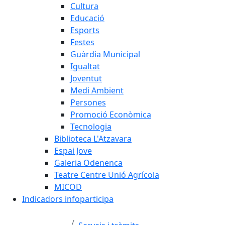
Cultura
Educació
Esports
Festes
Guàrdia Municipal
Igualtat
Joventut
Medi Ambient
Persones
Promoció Econòmica
Tecnologia
Biblioteca L'Atzavara
Espai Jove
Galeria Odenenca
Teatre Centre Unió Agrícola
MICOD
Indicadors infoparticipa