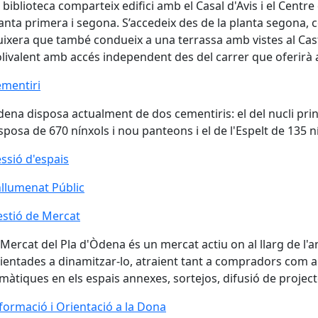
 biblioteca comparteix edifici amb el Casal d'Avis i el Centre
anta primera i segona. S’accedeix des de la planta segona,
ixera que també condueix a una terrassa amb vistes al Cast
livalent amb accés independent des del carrer que oferirà a
mentiri
mentiri
ena disposa actualment de dos cementiris: el del nucli princ
sposa de 670 nínxols i nou panteons i el de l'Espelt de 135 n
ssió d'espais
llumenat Públic
stió de Mercat
stió de Mercat
 Mercat del Pla d'Òdena és un mercat actiu on al llarg de l'a
ientades a dinamitzar-lo, atraient tant a compradors com a 
màtiques en els espais annexes, sortejos, difusió de project
formació i Orientació a la Dona
formació i Orientació a la Dona