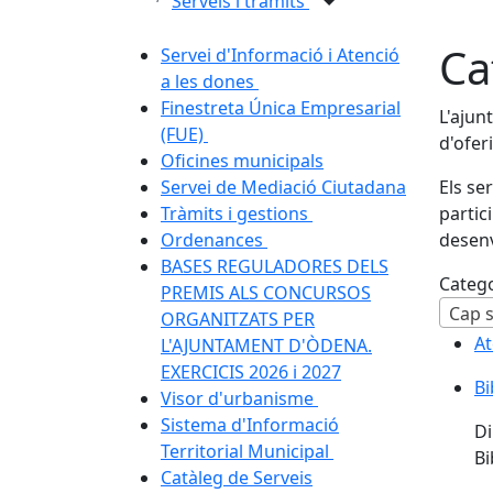
Serveis i tràmits
Ca
Servei d'Informació i Atenció
a les dones
Finestreta Única Empresarial
L'ajun
(FUE)
d'ofer
Oficines municipals
Servei de Mediació Ciutadana
Els se
Tràmits i gestions
partic
Ordenances
desenv
BASES REGULADORES DELS
Categ
PREMIS ALS CONCURSOS
Cap s
ORGANITZATS PER
At
At
L'AJUNTAMENT D'ÒDENA.
EXERCICIS 2026 i 2027
Bi
Bi
Visor d'urbanisme
Sistema d'Informació
Di
Territorial Municipal
Bi
Catàleg de Serveis