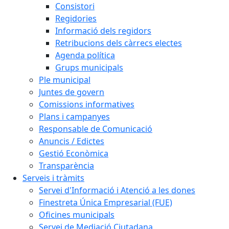
Consistori
Regidories
Informació dels regidors
Retribucions dels càrrecs electes
Agenda política
Grups municipals
Ple municipal
Juntes de govern
Comissions informatives
Plans i campanyes
Responsable de Comunicació
Anuncis / Edictes
Gestió Econòmica
Transparència
Serveis i tràmits
Servei d'Informació i Atenció a les dones
Finestreta Única Empresarial (FUE)
Oficines municipals
Servei de Mediació Ciutadana