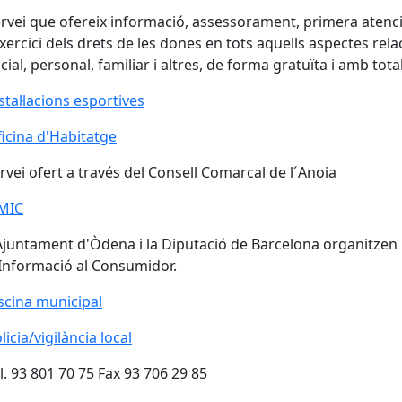
rvei que ofereix informació, assessorament, primera atenci
exercici dels drets de les dones en tots aquells aspectes rel
cial, personal, familiar i altres, de forma gratuïta i amb tota
stal·lacions esportives
icina d'Habitatge
rvei ofert a través del Consell Comarcal de l´Anoia
MIC
MIC
Ajuntament d'Òdena i la Diputació de Barcelona organitzen p
Informació al Consumidor.
scina municipal
scina municipal
licia/vigilància local
l. 93 801 70 75 Fax 93 706 29 85