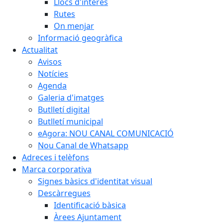
Llocs d'interès
Rutes
On menjar
Informació geogràfica
Actualitat
Avisos
Notícies
Agenda
Galeria d'imatges
Butlletí digital
Butlletí municipal
eAgora: NOU CANAL COMUNICACIÓ
Nou Canal de Whatsapp
Adreces i telèfons
Marca corporativa
Signes bàsics d'identitat visual
Descàrregues
Identificació bàsica
Àrees Ajuntament