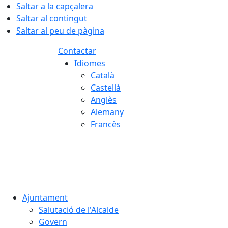
Saltar a la capçalera
Saltar al contingut
Saltar al peu de pàgina
Contactar
Idiomes
Català
Castellà
Anglès
Alemany
Francès
06.08.2026 | 16:41
Ajuntament
Salutació de l'Alcalde
Govern