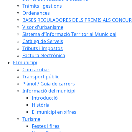
Tràmits i gestions
Ordenances
BASES REGULADORES DELS PREMIS ALS CONCURSO
Visor d'urbanisme
Sistema d'Informació Territorial Municipal
Catàleg de Serveis
Tributs i Impostos
Factura electrònica
El municipi
Com arribar
Transport públic
Plànol / Guia de carrers
Informació del municipi
Introducció
Història
El municipi en xifres
Turisme
Festes i fires