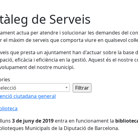
tàleg de Serveis
tament actua per atendre i solucionar les demandes del conj
ir el màxim de serveis que comporta viure en qualsevol col·l
rveis que presta un ajuntament han d'actuar sobre la base de
ipació, eficàcia i eficiència en la gestió. Aquest és el nostre 
olupament del nostre municipi.
ories
elecció
enció ciutadana general
enció ciutadana general
blioteca
blioteca
lluns
3 de juny de 2019
entra en funcionament la
bibliotec
blioteques Municipals de la Diputació de Barcelona.