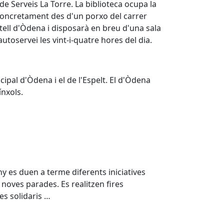
 de Serveis La Torre. La biblioteca ocupa la
 concretament des d'un porxo del carrer
ell d'Òdena i disposarà en breu d'una sala
utoservei les vint-i-quatre hores del dia.
ipal d'Òdena i el de l'Espelt. El d'Òdena
ínxols.
ny es duen a terme diferents iniciatives
noves parades. Es realitzen fires
es solidaris …