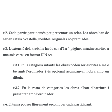
c.2.
Cada participant només pot presentar un relat. L
es obres han de
ser en català o castellà, inèdites, originals i no premiades.
c.3. L'extensió dels treballs ha de ser d'1 a 4 pàgines màxim escrites a
una sola cara i en format DIN A4.
c.3.1. En la categoria infantil les obres poden ser escrites a mà o
bé amb l'ordinador i és opcional acompanyar l'obra amb un
dibuix.
c.3.2. En la resta de categories les obres s'han d'escriure i
presentar amb l'ordinador.
c.4. El tema pot ser lliurement escollit per cada participant.