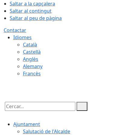
Saltar a la capçalera
Saltar al contingut
Saltar al peu de pàgina
Contactar
Idiomes
Català
Castellà
Anglès
Alemany
Francès
06.08.2026 | 17:32
Cercar:
Ajuntament
Salutació de l'Alcalde