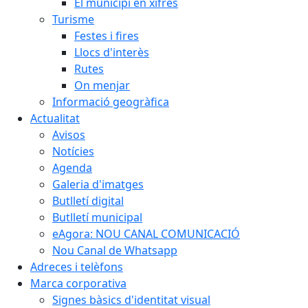
El municipi en xifres
Turisme
Festes i fires
Llocs d'interès
Rutes
On menjar
Informació geogràfica
Actualitat
Avisos
Notícies
Agenda
Galeria d'imatges
Butlletí digital
Butlletí municipal
eAgora: NOU CANAL COMUNICACIÓ
Nou Canal de Whatsapp
Adreces i telèfons
Marca corporativa
Signes bàsics d'identitat visual