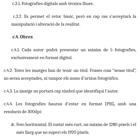
c.3.1. Fotografies digitals amb tècnica lliure.
c.3.2. Es permet el retoc bàsic, però en cap cas s'acceptarà la
manipulació i
alteració de la realitat.
c.4. Obres
c.4.1. Cada autor podrà presentar un màxim de 5 fotografies,
exclusivament en
format digital.
c.4.2. Totes les imatges han de tenir un títol. Frases com “sense títol”,
no seran
acceptades, ni tampoc els noms d'arxius fotogràfics.
c.4.3. La imatge no portarà cap símbol que identifiqui l'autor.
c.4.4. Les fotografies hauran d'estar en format JPEG, amb una
resolució de
300dpi:
Foto horitzontal. El costat més curt, un màxim de 1280 píxels i el
més llarg
que no superi els 1920 píxels.