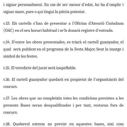
i signar personalment. En cas de ser menor d'edat, ho ha d'omplir i
signar mare, pare o qui tingui la pàtria potestat.
c.13.
Els cartells s'han de presentar a l'Oficina d'Atenció Ciutadana
(OAC) en el seu horari habitual i se’ls donarà registre d'entrada.
c.14. D'entre les obres presentades, es triarà el cartell guanyador, el
qual serà publicat en el programa de la Festa Major. Sent la imatge i
símbol de les festes.
c.15. El veredicte del jurat serà inapel·lable.
c.16. El cartell guanyador quedarà en propietat de l'organització del
concurs.
c.17. Les obres que no compleixin totes les condicions previstes a les
presents Bases seran desqualificades i per tant, restaran fora de
concurs.
c.18. Qualsevol extrem no previst en aquestes bases, així com