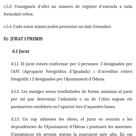
c.5.3. S’assignarà d'ofici un número de registre d'entrada a cada
formulari rebut.
c.5.4. Cada autor només podrà presentar un únic formulari.
D) JURAT I PREMIS
d.1 Jurat
d.1.1. El jurat estarà conformar per 5 persones: 3 designades per
l'AFI (Agrupació Fotogràfica d'Igualada) i d'acreditat criteri
fotogràfic i 2 designades per l'Ajuntament d'Òdena.
d.1.2. Les imatges seran traslladades de forma anònima al jurat
per tal que determini l'admissió o no de l'obra segons els
paràmetres establerts en l'apartat tres d'aquestes bases.
d.1.3. Un cop admeses les obres, el jurat es reunirà a les
dependències de l'Ajuntament d'Òdena i puntuarà les mateixes.
S’assignaran els premis segons la puntuació més alta. En cas