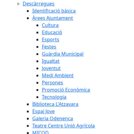
Descàrregues
Identificació bàsica
Àrees Ajuntament
Cultura
Educació
Esports
Festes
Guàrdia Municipal
Igualtat
Joventut
Medi Ambient
Persones
Promoció Econòmica
Tecnologia
Biblioteca L'Atzavara
Espai Jove
Galeria Odenenca
Teatre Centre Unió Agrícola
MICOD