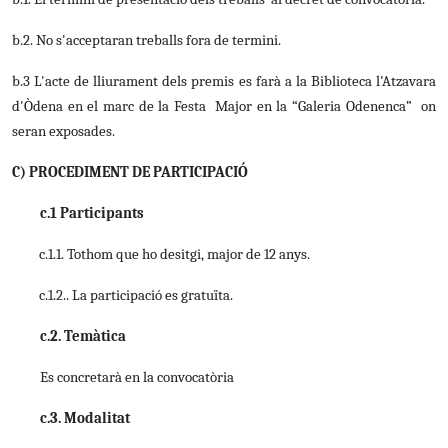
b.2. No s'acceptaran treballs fora de termini.
b.3 L'acte de lliurament dels premis es farà a la Biblioteca l'Atzavara
d'Òdena en el marc de la Festa Major en la “Galeria Odenenca” on
seran exposades.
C) PROCEDIMENT DE PARTICIPACIÓ
c.1 Participants
c.1.1. Tothom que ho desitgi, major de 12 anys.
c.1.2.. La participació es gratuïta.
c.2. Temàtica
Es concretarà en la convocatòria
c.3. Modalitat