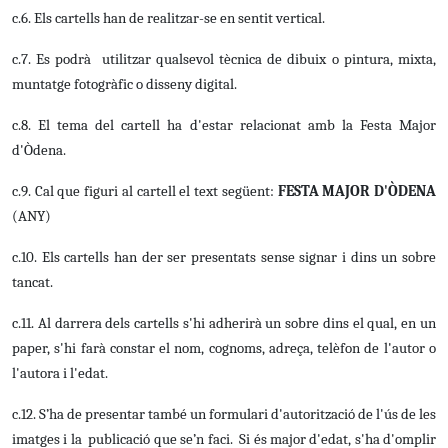
c.6. Els cartells han de realitzar-se en sentit vertical.
c.7. Es podrà utilitzar qualsevol tècnica de dibuix o pintura, mixta,
muntatge fotogràfic o disseny digital.
c.8. El tema del cartell ha d'estar relacionat amb la Festa Major
d'Òdena.
c.9. Cal que figuri al cartell el text següent:
FESTA MAJOR D'ÒDENA
(ANY)
c.10. Els cartells han der ser presentats sense signar i dins un sobre
tancat.
c.11. Al darrera dels cartells s'hi adherirà un sobre dins el qual, en un
paper, s'hi farà constar el nom, cognoms, adreça, telèfon de l'autor o
l'autora i l'edat.
c.12. S’ha de presentar també
un formulari d'autorització de l'ús de les
imatges i la publicació que se’n faci. Si és major d'edat, s'ha d'omplir