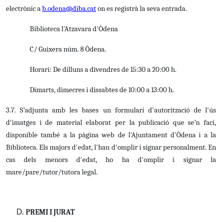
electrònic a
b.odena@diba.cat
on es registrà la seva entrada.
Biblioteca l'Atzavara d'Òdena
C/ Guixera núm. 8 Òdena.
Horari: De dilluns a divendres de 15:30 a 20:00 h.
Dimarts, dimecres i dissabtes de 10:00 a 13:00 h.
3.7. S’adjunta amb les bases un formulari d'autorització de l'ús
d'imatges i de material elaborat per la publicació que se’n faci,
disponible també a la pàgina web de l'Ajuntament d'Òdena i a la
Biblioteca. Els majors d'edat, l'han d'omplir i signar personalment. En
cas dels menors d'edat, ho ha d'omplir i signar la
mare/pare/tutor/tutora legal.
PREMI I JURAT