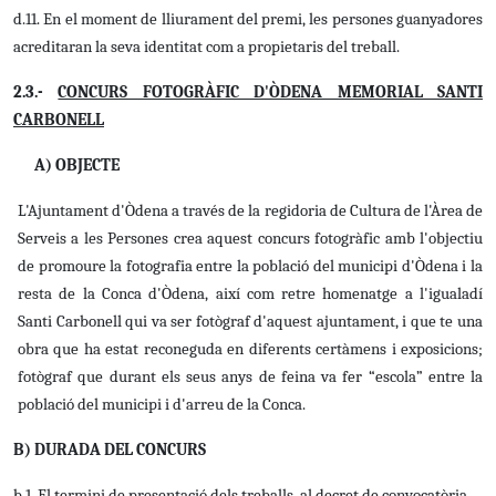
d.11. En el moment de lliurament del premi, les persones guanyadores
acreditaran la seva identitat com a propietaris del treball.
2.3.-
CONCURS FOTOGRÀFIC D'ÒDENA MEMORIAL SANTI
CARBONELL
A) OBJECTE
L'Ajuntament d'Òdena a través de la regidoria de Cultura de l'Àrea de
Serveis a les Persones crea aquest concurs fotogràfic amb l'objectiu
de promoure la fotografia entre la població del municipi d'Òdena i la
resta de la Conca d'Òdena, així com retre homenatge a l'igualadí
Santi Carbonell qui va ser fotògraf d'aquest ajuntament, i que te una
obra que ha estat reconeguda en diferents certàmens i exposicions;
fotògraf que durant els seus anys de feina va fer “escola” entre la
població del municipi i d'arreu de la Conca.
B) DURADA DEL CONCURS
b.1. El termini de presentació dels treballs
al decret de convocatòria.