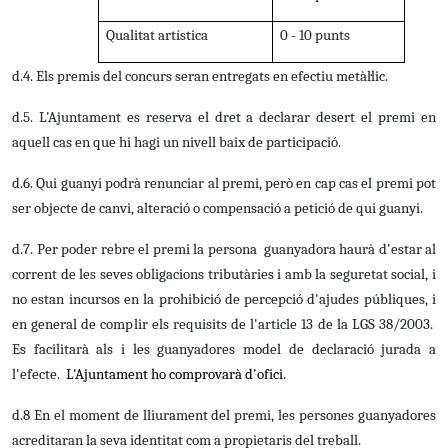
Qualitat artística
0 - 10 punts
d.4. Els premis del concurs seran entregats en efectiu metàl·lic.
d.5. L'Ajuntament es reserva el dret a declarar desert el premi en
aquell cas en que hi hagi un nivell baix de participació.
d.6. Qui guanyi podrà renunciar al premi, però en cap cas el premi pot
ser objecte de canvi, alteració o compensació a petició de qui guanyi.
d.7. Per poder rebre el premi la persona guanyadora haurà d'estar al
corrent de les seves obligacions tributàries i amb la seguretat social, i
no estan incursos en la prohibició de percepció d'ajudes públiques, i
en general de complir els requisits de l'article 13 de la LGS 38/2003.
Es facilitarà als i les guanyadores model de declaració jurada a
l'efecte.
L'Ajuntament ho comprovarà d'ofici
.
d.8
En el moment de lliurament del premi, les persones guanyadores
acreditaran la seva identitat com a propietaris del treball.