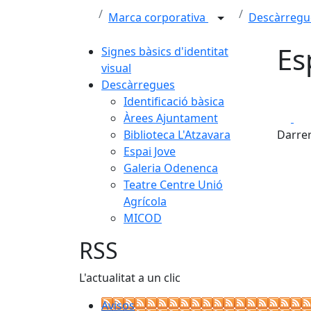
Marca corporativa
Descàrreg
Es
Signes bàsics d'identitat
visual
Descàrregues
Identificació bàsica
Fa
Àrees Ajuntament
Biblioteca L'Atzavara
Darrer
Espai Jove
Galeria Odenenca
Teatre Centre Unió
Agrícola
MICOD
RSS
L'actualitat a un clic
Avisos