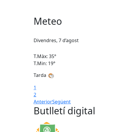
Meteo
Divendres, 7 d’agost
T.Màx: 35°
T.Min: 19°
Tarda
1
2
Anterior
Següent
Butlletí digital