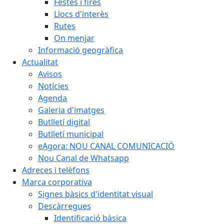
Festes i fires
Llocs d'interès
Rutes
On menjar
Informació geogràfica
Actualitat
Avisos
Notícies
Agenda
Galeria d'imatges
Butlletí digital
Butlletí municipal
eAgora: NOU CANAL COMUNICACIÓ
Nou Canal de Whatsapp
Adreces i telèfons
Marca corporativa
Signes bàsics d'identitat visual
Descàrregues
Identificació bàsica