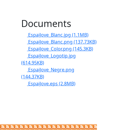
Documents
EspaiJove_Blanc.jpg
(1.1MB)
EspaiJove_Blanc.png
(137.73KB)
EspaiJove_Color.png
(145.3KB)
EspaiJove_Logotip.jpg
(614.95KB)
EspaiJove_Negre.png
(144.37KB)
EspaiJove.eps
(2.8MB)