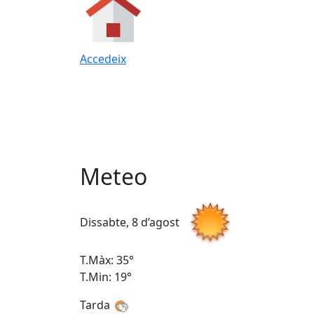
Accedeix
Meteo
Dissabte, 8 d’agost
T.Màx: 35°
T.Min: 19°
Tarda