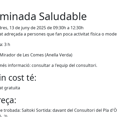
minada Saludable
res, 13 de juny de 2025 de 09:30h a 12:30h
tat adreçada a persones que fan poca activitat física o mod
: 3 h
 Mirador de Les Comes (Anella Verda)
més informació: consultar a l'equip del consultori.
n cost té:
at gratuïta
eça:
e trobada: Saltoki Sortida: davant del Consultori del Pla d
, 2)