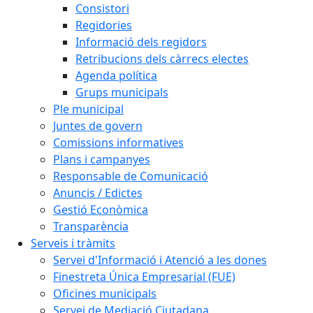
Consistori
Regidories
Informació dels regidors
Retribucions dels càrrecs electes
Agenda política
Grups municipals
Ple municipal
Juntes de govern
Comissions informatives
Plans i campanyes
Responsable de Comunicació
Anuncis / Edictes
Gestió Econòmica
Transparència
Serveis i tràmits
Servei d'Informació i Atenció a les dones
Finestreta Única Empresarial (FUE)
Oficines municipals
Servei de Mediació Ciutadana