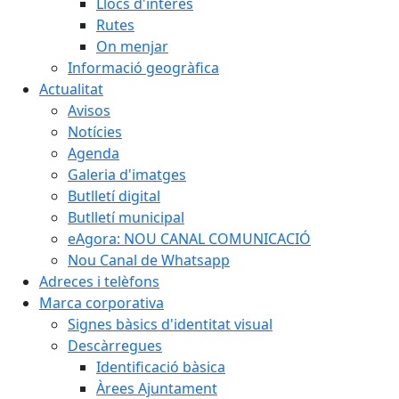
Llocs d'interès
Rutes
On menjar
Informació geogràfica
Actualitat
Avisos
Notícies
Agenda
Galeria d'imatges
Butlletí digital
Butlletí municipal
eAgora: NOU CANAL COMUNICACIÓ
Nou Canal de Whatsapp
Adreces i telèfons
Marca corporativa
Signes bàsics d'identitat visual
Descàrregues
Identificació bàsica
Àrees Ajuntament