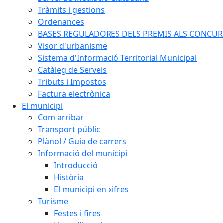
Tràmits i gestions
Ordenances
BASES REGULADORES DELS PREMIS ALS CONCURSO
Visor d'urbanisme
Sistema d'Informació Territorial Municipal
Catàleg de Serveis
Tributs i Impostos
Factura electrònica
El municipi
Com arribar
Transport públic
Plànol / Guia de carrers
Informació del municipi
Introducció
Història
El municipi en xifres
Turisme
Festes i fires