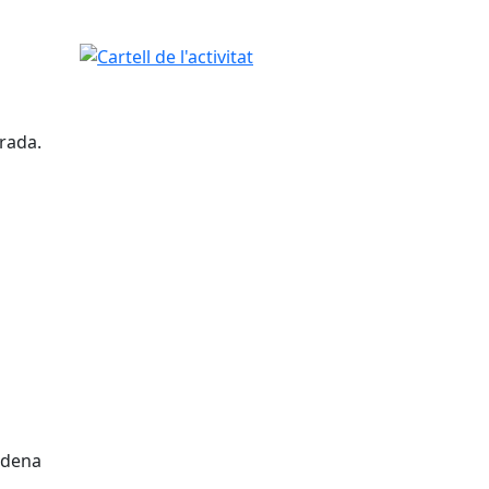
Cartell de l'activitat
erada.
'Òdena