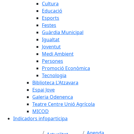
Cultura
Educació
Esports
Festes
Guàrdia Municipal
Igualtat
Joventut
Medi Ambient
Persones
Promoció Econòmica
Tecnologia
Biblioteca L'Atzavara
Espai Jove
Galeria Odenenca
Teatre Centre Unió Agrícola
MICOD
Indicadors infoparticipa
Agenda