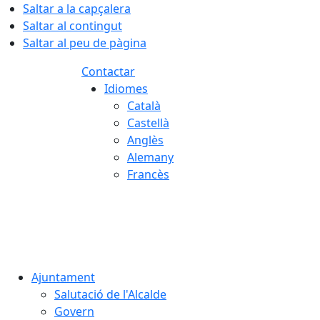
Saltar a la capçalera
Saltar al contingut
Saltar al peu de pàgina
Contactar
Idiomes
Català
Castellà
Anglès
Alemany
Francès
08.08.2026 | 01:39
Ajuntament
Salutació de l'Alcalde
Govern