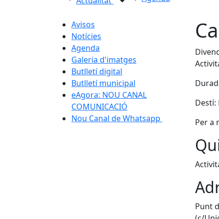
Actualitat
Ca
Avisos
Notícies
Agenda
Divend
Galeria d'imatges
Activi
Butlletí digital
Butlletí municipal
Durada
eAgora: NOU CANAL
Destí:
COMUNICACIÓ
Nou Canal de Whatsapp
Per a 
Qui
Activit
Adr
Punt d
(c/Unió