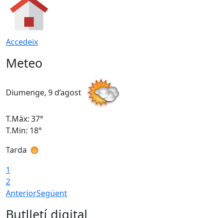
Accedeix
Meteo
Diumenge, 9 d’agost
D
T.Màx: 37°
T
T.Min: 18°
T
Tarda
T
1
2
Anterior
Següent
Butlletí digital