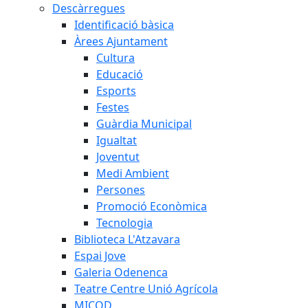
Descàrregues
Identificació bàsica
Àrees Ajuntament
Cultura
Educació
Esports
Festes
Guàrdia Municipal
Igualtat
Joventut
Medi Ambient
Persones
Promoció Econòmica
Tecnologia
Biblioteca L'Atzavara
Espai Jove
Galeria Odenenca
Teatre Centre Unió Agrícola
MICOD