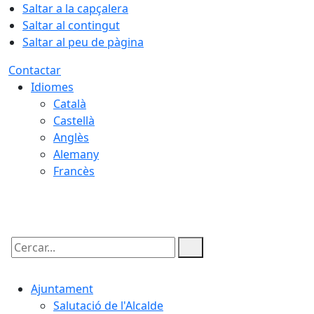
Saltar a la capçalera
Saltar al contingut
Saltar al peu de pàgina
Contactar
Idiomes
Català
Castellà
Anglès
Alemany
Francès
08.08.2026 | 22:57
Cercar:
Ajuntament
Salutació de l'Alcalde