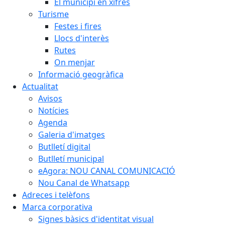
El municipi en xifres
Turisme
Festes i fires
Llocs d'interès
Rutes
On menjar
Informació geogràfica
Actualitat
Avisos
Notícies
Agenda
Galeria d'imatges
Butlletí digital
Butlletí municipal
eAgora: NOU CANAL COMUNICACIÓ
Nou Canal de Whatsapp
Adreces i telèfons
Marca corporativa
Signes bàsics d'identitat visual