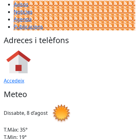
Avisos
Notícies
Agenda
Publicacions
Adreces i telèfons
Accedeix
Meteo
Dissabte, 8 d’agost
D
T.Màx: 35°
T
T.Min: 19°
T