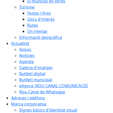
El municipi en xifres
Turisme
Festes i fires
Llocs d'interès
Rutes
On menjar
Informació geogràfica
Actualitat
Avisos
Notícies
Agenda
Galeria d'imatges
Butlletí digital
Butlletí municipal
eAgora: NOU CANAL COMUNICACIÓ
Nou Canal de Whatsapp
Adreces i telèfons
Marca corporativa
Signes bàsics d'identitat visual