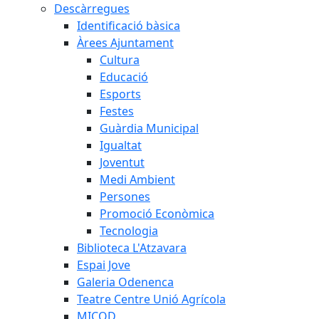
Descàrregues
Identificació bàsica
Àrees Ajuntament
Cultura
Educació
Esports
Festes
Guàrdia Municipal
Igualtat
Joventut
Medi Ambient
Persones
Promoció Econòmica
Tecnologia
Biblioteca L'Atzavara
Espai Jove
Galeria Odenenca
Teatre Centre Unió Agrícola
MICOD