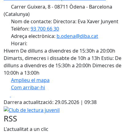
Carrer Guixera, 8 - 08711 Òdena - Barcelona
(Catalunya)
Nom de contacte: Directora: Eva Xaver Junyent
Telèfon:
93 700 66 30
Adreça electrònica:
b.odena@diba.cat
Horari:
Hivern De dilluns a divendres de 15:30h a 20:00h
Dimarts, dimecres i dissabte de 10h a 13h Estiu: De
dilluns a divendres de 15:30h a 20:00h Dimecres de
10:00h a 13:00h
Amplieu el mapa
Com arribar-hi
Leaflet
| ©
OpenStreetMap
contributors
Facebook
X
+
Darrera actualització: 29.05.2026 | 09:38
−
Club de lectura juvenil
RSS
L'actualitat a un clic