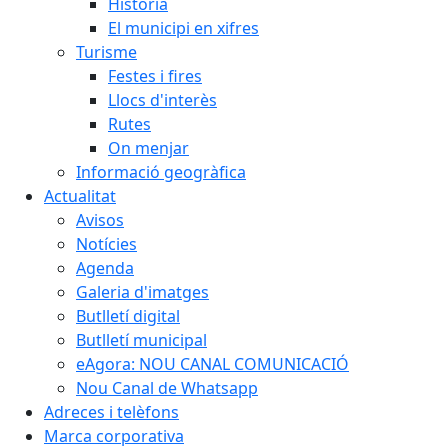
Història
El municipi en xifres
Turisme
Festes i fires
Llocs d'interès
Rutes
On menjar
Informació geogràfica
Actualitat
Avisos
Notícies
Agenda
Galeria d'imatges
Butlletí digital
Butlletí municipal
eAgora: NOU CANAL COMUNICACIÓ
Nou Canal de Whatsapp
Adreces i telèfons
Marca corporativa