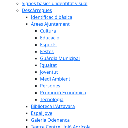
Signes bàsics d'identitat visual
Descàrregues
Identificació bàsica
Àrees Ajuntament
Cultura
Educació
Esports
Festes
Guàrdia Municipal
Igualtat
Joventut
Medi Ambient
Persones
Promoció Econòmica
Tecnologia
Biblioteca L'Atzavara
Espai Jove
Galeria Odenenca
Teatre Centre Unió Agrícola