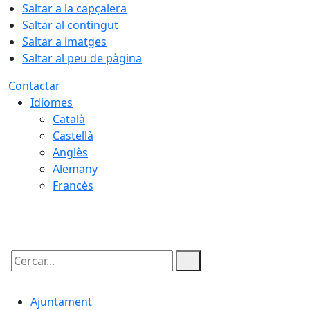
Saltar a la capçalera
Saltar al contingut
Saltar a imatges
Saltar al peu de pàgina
Contactar
Idiomes
Català
Castellà
Anglès
Alemany
Francès
10.08.2026 | 20:35
Cercar:
Ajuntament