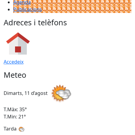
Agenda
Publicacions
Adreces i telèfons
Accedeix
Meteo
Dimarts, 11 d’agost
D
T.Màx: 35°
T
T.Min: 21°
T
Tarda
T