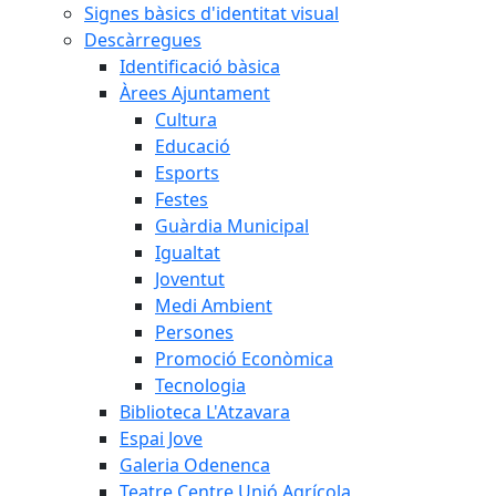
Signes bàsics d'identitat visual
Descàrregues
Identificació bàsica
Àrees Ajuntament
Cultura
Educació
Esports
Festes
Guàrdia Municipal
Igualtat
Joventut
Medi Ambient
Persones
Promoció Econòmica
Tecnologia
Biblioteca L'Atzavara
Espai Jove
Galeria Odenenca
Teatre Centre Unió Agrícola