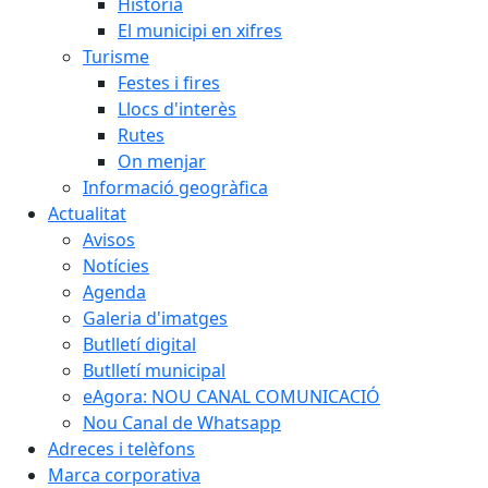
Història
El municipi en xifres
Turisme
Festes i fires
Llocs d'interès
Rutes
On menjar
Informació geogràfica
Actualitat
Avisos
Notícies
Agenda
Galeria d'imatges
Butlletí digital
Butlletí municipal
eAgora: NOU CANAL COMUNICACIÓ
Nou Canal de Whatsapp
Adreces i telèfons
Marca corporativa