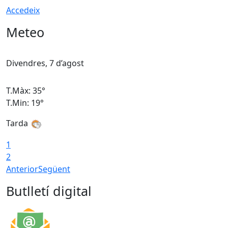
Accedeix
Meteo
Divendres, 7 d’agost
D
T.Màx: 35°
T
T.Min: 19°
T
Tarda
T
1
2
Anterior
Següent
Butlletí digital