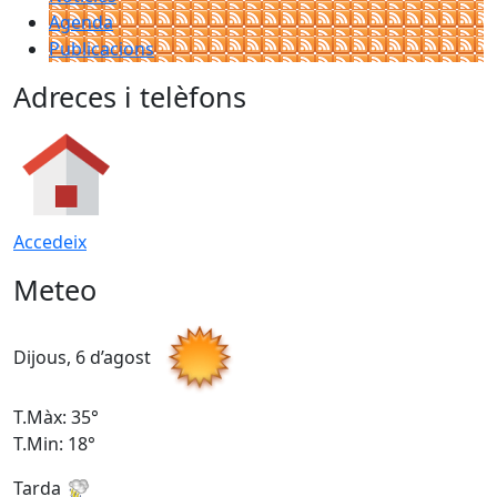
Agenda
Publicacions
Adreces i telèfons
Accedeix
Meteo
Dijous, 6 d’agost
D
T.Màx: 35°
T
T.Min: 18°
T
Tarda
T