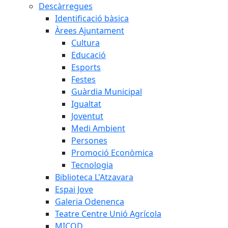
Descàrregues
Identificació bàsica
Àrees Ajuntament
Cultura
Educació
Esports
Festes
Guàrdia Municipal
Igualtat
Joventut
Medi Ambient
Persones
Promoció Econòmica
Tecnologia
Biblioteca L'Atzavara
Espai Jove
Galeria Odenenca
Teatre Centre Unió Agrícola
MICOD