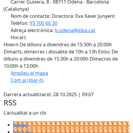
Carrer Guixera, 8 - 08711 Òdena - Barcelona
(Catalunya)
Nom de contacte: Directora: Eva Xaver Junyent
Telèfon:
93 700 66 30
Adreça electrònica:
b.odena@diba.cat
Horari:
Hivern De dilluns a divendres de 15:30h a 20:00h
Dimarts, dimecres i dissabte de 10h a 13h Estiu: De
dilluns a divendres de 15:30h a 20:00h Dimecres de
10:00h a 13:00h
Amplieu el mapa
Com arribar-hi
Leaflet
| ©
OpenStreetMap
contributors
Facebook
X
+
Darrera actualització: 28.10.2025 | 09:07
−
RSS
L'actualitat a un clic
Avisos
Notícies