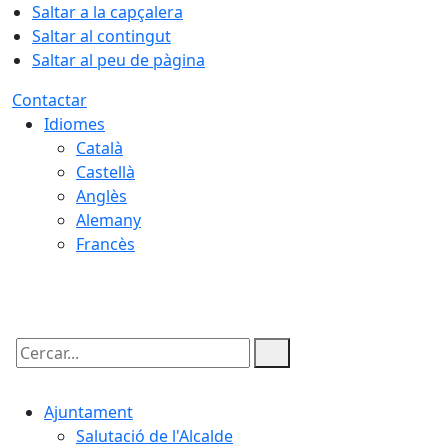
Saltar a la capçalera
Saltar al contingut
Saltar al peu de pàgina
Contactar
Idiomes
Català
Castellà
Anglès
Alemany
Francès
06.08.2026 | 06:10
Cercar:
Ajuntament
Salutació de l'Alcalde