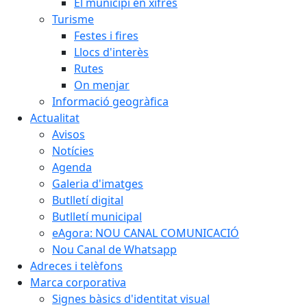
El municipi en xifres
Turisme
Festes i fires
Llocs d'interès
Rutes
On menjar
Informació geogràfica
Actualitat
Avisos
Notícies
Agenda
Galeria d'imatges
Butlletí digital
Butlletí municipal
eAgora: NOU CANAL COMUNICACIÓ
Nou Canal de Whatsapp
Adreces i telèfons
Marca corporativa
Signes bàsics d'identitat visual