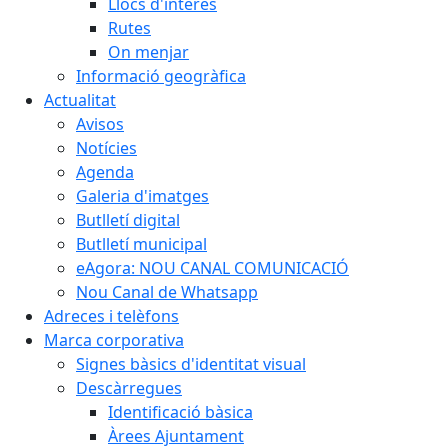
Llocs d'interès
Rutes
On menjar
Informació geogràfica
Actualitat
Avisos
Notícies
Agenda
Galeria d'imatges
Butlletí digital
Butlletí municipal
eAgora: NOU CANAL COMUNICACIÓ
Nou Canal de Whatsapp
Adreces i telèfons
Marca corporativa
Signes bàsics d'identitat visual
Descàrregues
Identificació bàsica
Àrees Ajuntament