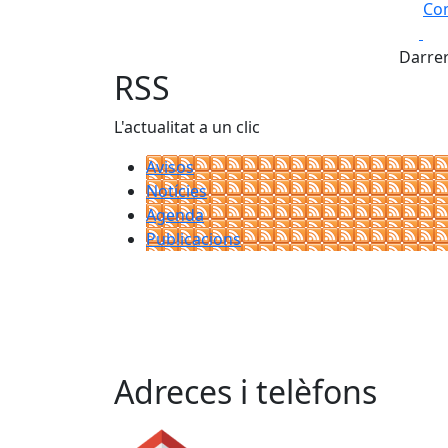
Com
Fa
+
Darrer
−
RSS
L'actualitat a un clic
Avisos
Notícies
Agenda
Publicacions
Adreces i telèfons