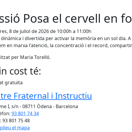
ssió Posa el cervell en f
es, 8 de juliol de 2026 de 10:00h a 11:00h
 dinàmica i divertida per activar la memòria en un sol dia. A t
m en marxa l'atenció, la concentració i el record, compartin
tzat per Maria Torelló.
n cost té:
at gratuïta
tre Fraternal i Instructiu
me I, s/n - 08711 Òdena - Barcelona
èfon:
93 801 74 34
: 93 801 75 48
plieu el mapa