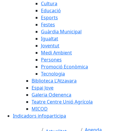
Cultura
Educació
Esports
Festes
Guàrdia Municipal
Igualtat
Joventut
Medi Ambient
Persones
Promoció Econòmica
Tecnologia
Biblioteca L'Atzavara
Espai Jove
Galeria Odenenca
Teatre Centre Unió Agrícola
MICOD
Indicadors infoparticipa
Agenda