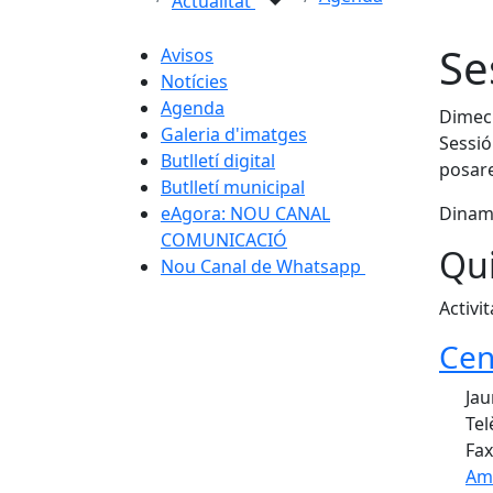
Actualitat
Se
Avisos
Notícies
Agenda
Dimecr
Galeria d'imatges
Sessió
Butlletí digital
posare
Butlletí municipal
eAgora: NOU CANAL
Dinami
COMUNICACIÓ
Qui
Nou Canal de Whatsapp
Activit
Cen
Jau
Tel
Fax
Am