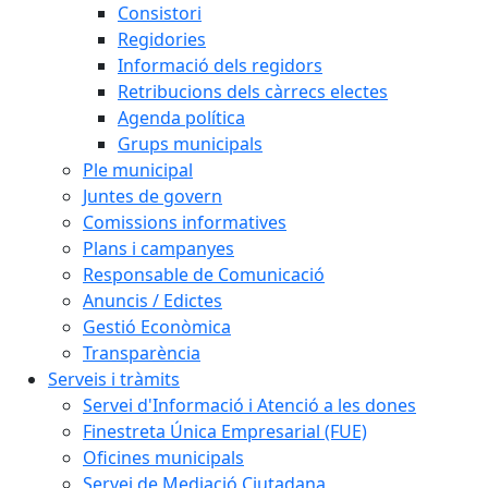
Consistori
Regidories
Informació dels regidors
Retribucions dels càrrecs electes
Agenda política
Grups municipals
Ple municipal
Juntes de govern
Comissions informatives
Plans i campanyes
Responsable de Comunicació
Anuncis / Edictes
Gestió Econòmica
Transparència
Serveis i tràmits
Servei d'Informació i Atenció a les dones
Finestreta Única Empresarial (FUE)
Oficines municipals
Servei de Mediació Ciutadana