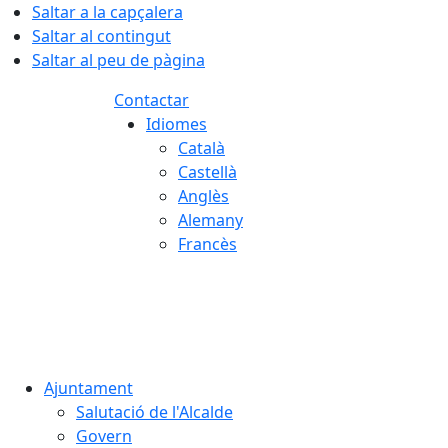
Saltar a la capçalera
Saltar al contingut
Saltar al peu de pàgina
Contactar
Idiomes
Català
Castellà
Anglès
Alemany
Francès
06.08.2026 | 16:37
Ajuntament
Salutació de l'Alcalde
Govern