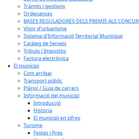
Tràmits i gestions
Ordenances
BASES REGULADORES DELS PREMIS ALS CONCURSO
Visor d'urbanisme
Sistema d'Informació Territorial Municipal
Catàleg de Serveis
Tributs i Impostos
Factura electrònica
El municipi
Com arribar
Transport públic
Plànol / Guia de carrers
Informació del municipi
Introducció
Història
El municipi en xifres
Turisme
Festes i fires