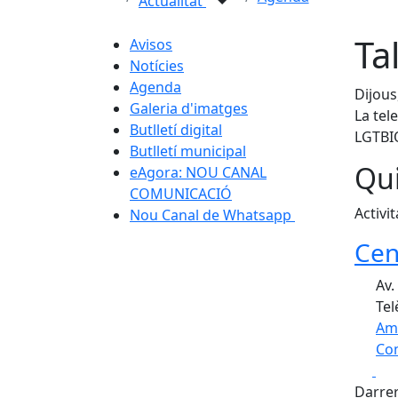
Actualitat
Ta
Avisos
Notícies
Agenda
Dijous
Galeria d'imatges
La tel
Butlletí digital
LGTBI
Butlletí municipal
Qui
eAgora: NOU CANAL
COMUNICACIÓ
Activit
Nou Canal de Whatsapp
Cen
Av.
Tel
Am
Com
Fa
+
Darrer