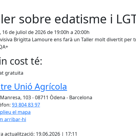
ller sobre edatisme i L
, 16 de juliol de 2026 de 19:00h a 20:00h
evisiva Brigitta Lamoure ens farà un Taller molt divertit per t
QA+
n cost té:
at gratuïta
tre Unió Agrícola
 Manresa, 103 - 08711 Òdena - Barcelona
èfon:
93 804 83 97
plieu el mapa
 arribar-hi
cebook
X
a actualització: 19.06.2026 | 17:11