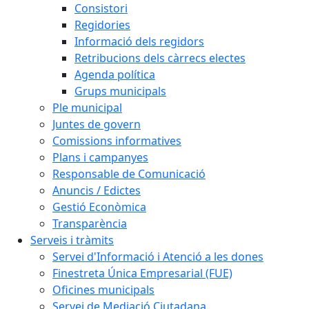
Consistori
Regidories
Informació dels regidors
Retribucions dels càrrecs electes
Agenda política
Grups municipals
Ple municipal
Juntes de govern
Comissions informatives
Plans i campanyes
Responsable de Comunicació
Anuncis / Edictes
Gestió Econòmica
Transparència
Serveis i tràmits
Servei d'Informació i Atenció a les dones
Finestreta Única Empresarial (FUE)
Oficines municipals
Servei de Mediació Ciutadana