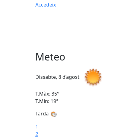
Accedeix
Meteo
Dissabte, 8 d’agost
T.Màx: 35°
T.Min: 19°
Tarda
1
2