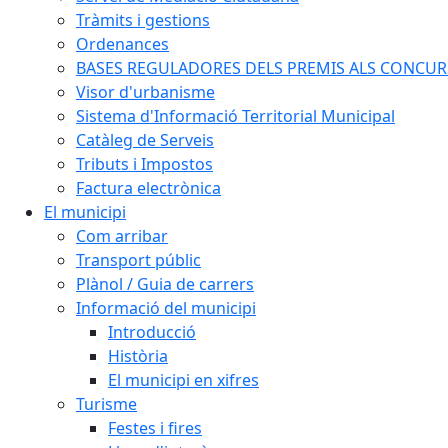
Tràmits i gestions
Ordenances
BASES REGULADORES DELS PREMIS ALS CONCURSO
Visor d'urbanisme
Sistema d'Informació Territorial Municipal
Catàleg de Serveis
Tributs i Impostos
Factura electrònica
El municipi
Com arribar
Transport públic
Plànol / Guia de carrers
Informació del municipi
Introducció
Història
El municipi en xifres
Turisme
Festes i fires