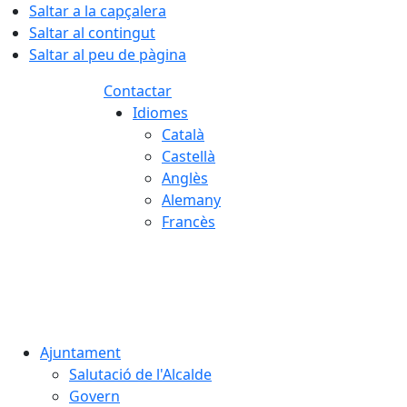
Saltar a la capçalera
Saltar al contingut
Saltar al peu de pàgina
Contactar
Idiomes
Català
Castellà
Anglès
Alemany
Francès
07.08.2026 | 20:40
Ajuntament
Salutació de l'Alcalde
Govern