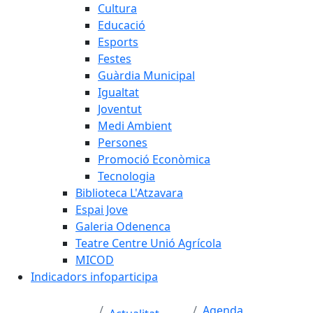
Cultura
Educació
Esports
Festes
Guàrdia Municipal
Igualtat
Joventut
Medi Ambient
Persones
Promoció Econòmica
Tecnologia
Biblioteca L'Atzavara
Espai Jove
Galeria Odenenca
Teatre Centre Unió Agrícola
MICOD
Indicadors infoparticipa
Agenda