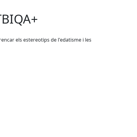
GTBIQA+
rencar els estereotips de l'edatisme i les
Leaflet
| ©
OpenStreetMap
contributors