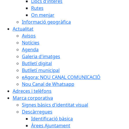
Llocs d'interès
Rutes
On menjar
Informació geogràfica
Actualitat
Avisos
Notícies
Agenda
Galeria d'imatges
Butlletí digital
Butlletí municipal
eAgora: NOU CANAL COMUNICACIÓ
Nou Canal de Whatsapp
Adreces i telèfons
Marca corporativa
Signes bàsics d'identitat visual
Descàrregues
Identificació bàsica
Àrees Ajuntament