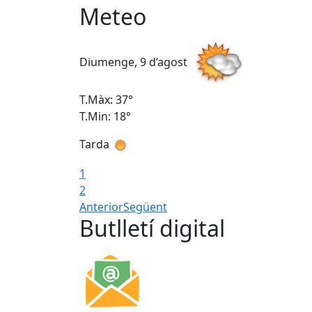
Meteo
Diumenge, 9 d’agost
T.Màx: 37°
T.Min: 18°
Tarda
1
2
Anterior
Següent
Butlletí digital