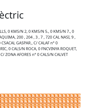
èctric
S, 0 KMS/N 2, 0 KMS/N 5., 0 KMS/N 7., 0
QUIMA, 200 , 204 , 3 , 7 , 720 CAL NASI, 9 ,
 CSACAL GASPAR., C/ CALAF n° 0
RIC, 0 CALS/N ROCA, 0 FNCVINYA ROQUET,
, C/ ZONA AFORES n° 0 CALS/N CALVET