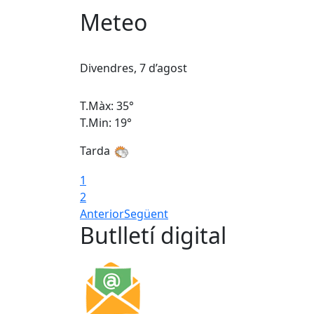
Meteo
Divendres, 7 d’agost
T.Màx: 35°
T.Min: 19°
Tarda
1
2
Anterior
Següent
Butlletí digital