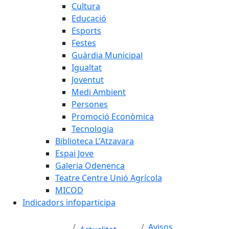
Cultura
Educació
Esports
Festes
Guàrdia Municipal
Igualtat
Joventut
Medi Ambient
Persones
Promoció Econòmica
Tecnologia
Biblioteca L'Atzavara
Espai Jove
Galeria Odenenca
Teatre Centre Unió Agrícola
MICOD
Indicadors infoparticipa
Avisos