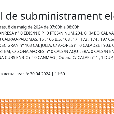
ll de subministrament el
es, 8 de maig de 2024 de 07:00h a 08:00h
NRESA n° 0 EDIS/N E.P., 0 FTES/N NUM.204, 0 KMBO CAL VALL
3 CALPAU-PALOMAS, 15 , 166 BIS, 168 , 17 , 172 , 174 , 197 CSA
SC GRAN n° 103 CAL JULIA, C/ AFORES n° 0 CALADZET 903, 0
TEM, C/ ZONA AFORES n° 0 CALS/N AQUILERA, 0 CALS/N EN
NA CUBS ENRIC n° 0 CANMAGI, Òdena C/ CALAF n° 1 , 1 DUP
cebook
X
a actualització: 30.04.2024 | 11:50