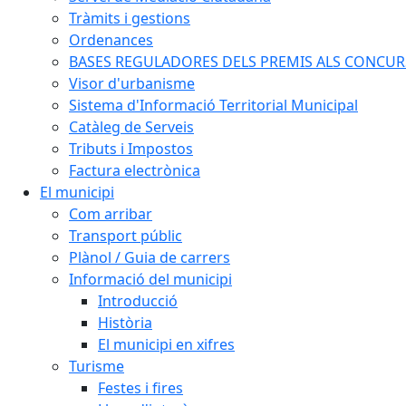
Tràmits i gestions
Ordenances
BASES REGULADORES DELS PREMIS ALS CONCURSO
Visor d'urbanisme
Sistema d'Informació Territorial Municipal
Catàleg de Serveis
Tributs i Impostos
Factura electrònica
El municipi
Com arribar
Transport públic
Plànol / Guia de carrers
Informació del municipi
Introducció
Història
El municipi en xifres
Turisme
Festes i fires