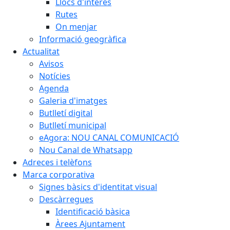
Llocs d'interès
Rutes
On menjar
Informació geogràfica
Actualitat
Avisos
Notícies
Agenda
Galeria d'imatges
Butlletí digital
Butlletí municipal
eAgora: NOU CANAL COMUNICACIÓ
Nou Canal de Whatsapp
Adreces i telèfons
Marca corporativa
Signes bàsics d'identitat visual
Descàrregues
Identificació bàsica
Àrees Ajuntament