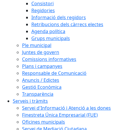
Consistori
Regidories
Informació dels regidors
Retribucions dels càrrecs electes
Agenda política
Grups municipals
Ple municipal
Juntes de govern
Comissions informatives
Plans i campanyes
Responsable de Comunicació
Anuncis / Edictes
Gestió Econòmica
Transparència
Serveis i tràmits
Servei d'Informació i Atenció a les dones
Finestreta Única Empresarial (FUE)
Oficines municipals
Servei de Mediació Ciutadana