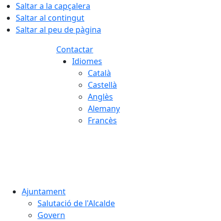
Saltar a la capçalera
Saltar al contingut
Saltar al peu de pàgina
Contactar
Idiomes
Català
Castellà
Anglès
Alemany
Francès
07.08.2026 | 03:34
Ajuntament
Salutació de l'Alcalde
Govern