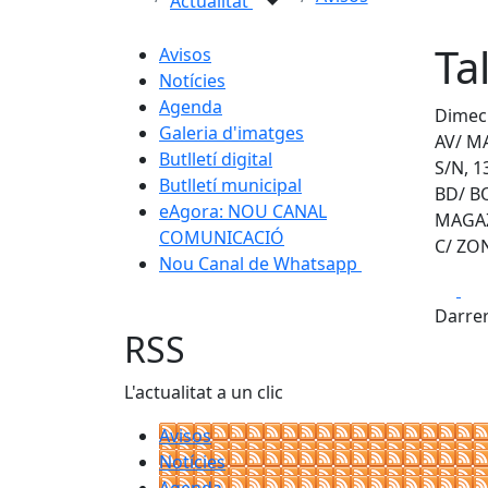
Actualitat
Ta
Avisos
Notícies
Agenda
Dimecr
Galeria d'imatges
AV/ MA
Butlletí digital
S/N, 1
Butlletí municipal
BD/ BO
eAgora: NOU CANAL
MAGAZ
COMUNICACIÓ
C/ ZO
Nou Canal de Whatsapp
Fa
Darrer
RSS
L'actualitat a un clic
Avisos
Notícies