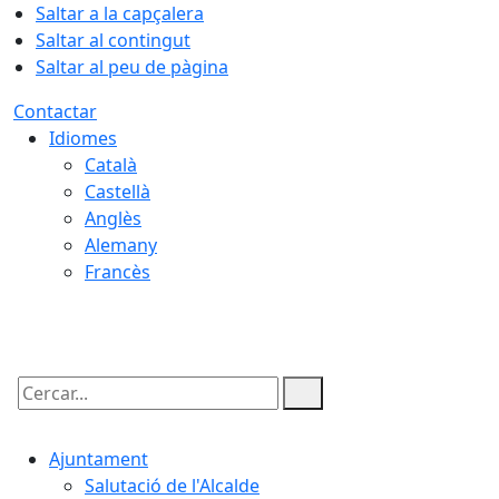
Saltar a la capçalera
Saltar al contingut
Saltar al peu de pàgina
Contactar
Idiomes
Català
Castellà
Anglès
Alemany
Francès
07.08.2026 | 20:08
Cercar:
Ajuntament
Salutació de l'Alcalde