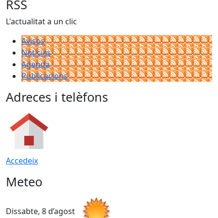
RSS
L'actualitat a un clic
Avisos
Notícies
Agenda
Publicacions
Adreces i telèfons
Accedeix
Meteo
Dissabte, 8 d’agost
D