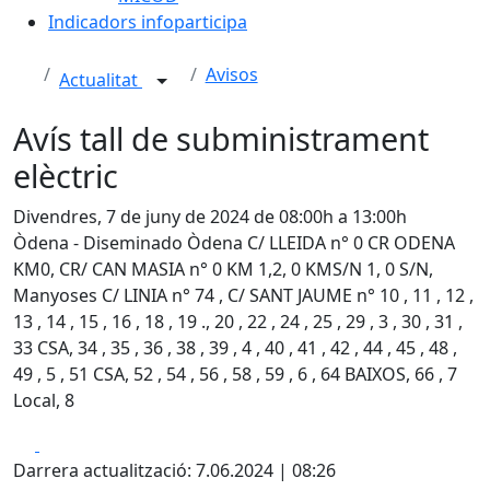
Indicadors infoparticipa
Avisos
Actualitat
Avís tall de subministrament
elèctric
Divendres, 7 de juny de 2024 de 08:00h a 13:00h
Òdena - Diseminado Òdena C/ LLEIDA n° 0 CR ODENA
KM0, CR/ CAN MASIA n° 0 KM 1,2, 0 KMS/N 1, 0 S/N,
Manyoses C/ LINIA n° 74 , C/ SANT JAUME n° 10 , 11 , 12 ,
13 , 14 , 15 , 16 , 18 , 19 ., 20 , 22 , 24 , 25 , 29 , 3 , 30 , 31 ,
33 CSA, 34 , 35 , 36 , 38 , 39 , 4 , 40 , 41 , 42 , 44 , 45 , 48 ,
49 , 5 , 51 CSA, 52 , 54 , 56 , 58 , 59 , 6 , 64 BAIXOS, 66 , 7
Local, 8
Facebook
X
Darrera actualització: 7.06.2024 | 08:26