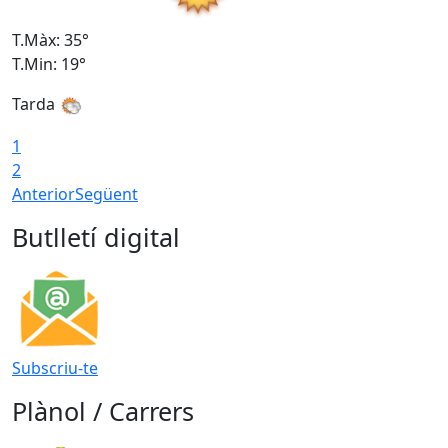
T.Màx: 35°
T
T.Min: 19°
T
Tarda
1
2
Anterior
Següent
Butlletí digital
Subscriu-te
Plànol / Carrers