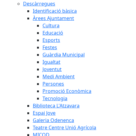
Descàrregues
Identificació bàsica
Àrees Ajuntament
Cultura
Educació
Esports
Festes
Guàrdia Municipal
Igualtat
Joventut
Medi Ambient
Persones
Promoció Econòmica
Tecnologia
Biblioteca L'Atzavara
Espai Jove
Galeria Odenenca
Teatre Centre Unió Agrícola
MICOD