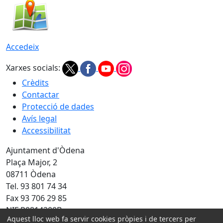
Accedeix
Xarxes socials:
Crèdits
Contactar
Protecció de dades
Avís legal
Accessibilitat
Ajuntament d'Òdena
Plaça Major, 2
08711 Òdena
Tel. 93 801 74 34
Fax 93 706 29 85
NIF P0814200B
Aquest lloc web fa servir cookies pròpies i de tercers per