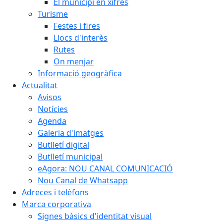
El municipi en xifres
Turisme
Festes i fires
Llocs d'interès
Rutes
On menjar
Informació geogràfica
Actualitat
Avisos
Notícies
Agenda
Galeria d'imatges
Butlletí digital
Butlletí municipal
eAgora: NOU CANAL COMUNICACIÓ
Nou Canal de Whatsapp
Adreces i telèfons
Marca corporativa
Signes bàsics d'identitat visual