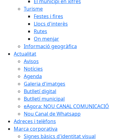
El municipi en xifres
Turisme
Festes i fires
Llocs d'interès
Rutes
On menjar
Informació geogràfica
Actualitat
Avisos
Notícies
Agenda
Galeria d'imatges
Butlletí digital
Butlletí municipal
eAgora: NOU CANAL COMUNICACIÓ
Nou Canal de Whatsapp
Adreces i telèfons
Marca corporativa
Signes bàsics d'identitat visual