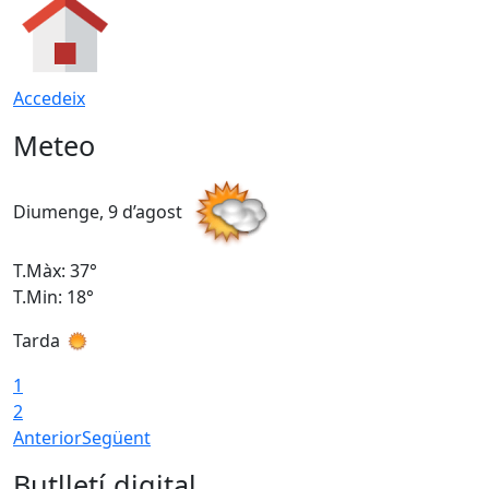
Accedeix
Meteo
Diumenge, 9 d’agost
D
T.Màx: 37°
T
T.Min: 18°
T
Tarda
T
1
2
Anterior
Següent
Butlletí digital