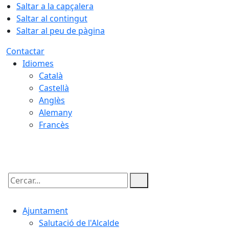
Saltar a la capçalera
Saltar al contingut
Saltar al peu de pàgina
Contactar
Idiomes
Català
Castellà
Anglès
Alemany
Francès
09.08.2026 | 03:29
Cercar:
Ajuntament
Salutació de l'Alcalde