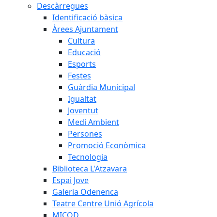
Descàrregues
Identificació bàsica
Àrees Ajuntament
Cultura
Educació
Esports
Festes
Guàrdia Municipal
Igualtat
Joventut
Medi Ambient
Persones
Promoció Econòmica
Tecnologia
Biblioteca L'Atzavara
Espai Jove
Galeria Odenenca
Teatre Centre Unió Agrícola
MICOD