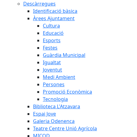
Descàrregues
Identificació bàsica
Àrees Ajuntament
Cultura
Educació
Esports
Festes
Guàrdia Municipal
Igualtat
Joventut
Medi Ambient
Persones
Promoció Econòmica
Tecnologia
Biblioteca L'Atzavara
Espai Jove
Galeria Odenenca
Teatre Centre Unió Agrícola
MICOD