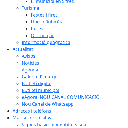
El municipi en xifres
Turisme
Festes i fires
Llocs d'interès
Rutes
On menjar
Informació geogràfica
Actualitat
Avisos
Notícies
Agenda
Galeria d'imatges
Butlletí digital
Butlletí municipal
eAgora: NOU CANAL COMUNICACIÓ
Nou Canal de Whatsapp
Adreces i telèfons
Marca corporativa
Signes bàsics d'identitat visual