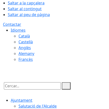
Saltar a la capçalera
Saltar al contingut
Saltar al peu de pàgina
Contactar
Idiomes
Català
Castellà
Anglès
Alemany
Francès
08.08.2026 | 12:57
Cercar:
Ajuntament
Salutació de l'Alcalde