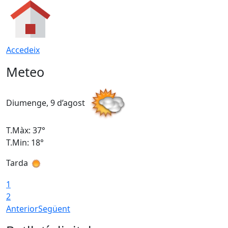
Accedeix
Meteo
Diumenge, 9 d’agost
D
T.Màx: 37°
T
T.Min: 18°
T
Tarda
T
1
2
Anterior
Següent