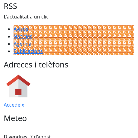
RSS
L'actualitat a un clic
Avisos
Notícies
Agenda
Publicacions
Adreces i telèfons
Accedeix
Meteo
Divendres, 7 d’agost
D