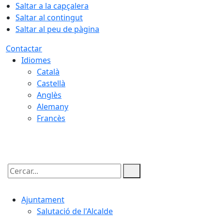
Saltar a la capçalera
Saltar al contingut
Saltar al peu de pàgina
Contactar
Idiomes
Català
Castellà
Anglès
Alemany
Francès
06.08.2026 | 16:36
Cercar:
Ajuntament
Salutació de l'Alcalde