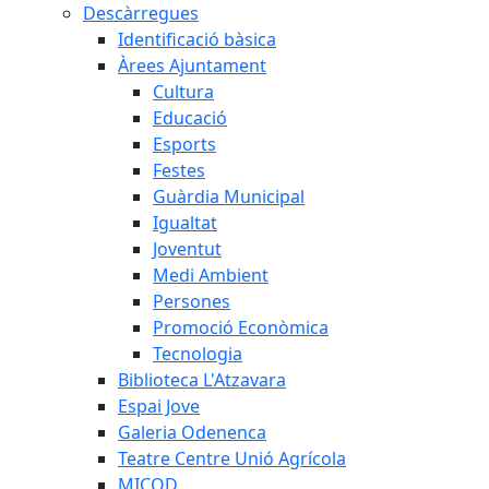
Descàrregues
Identificació bàsica
Àrees Ajuntament
Cultura
Educació
Esports
Festes
Guàrdia Municipal
Igualtat
Joventut
Medi Ambient
Persones
Promoció Econòmica
Tecnologia
Biblioteca L'Atzavara
Espai Jove
Galeria Odenenca
Teatre Centre Unió Agrícola
MICOD