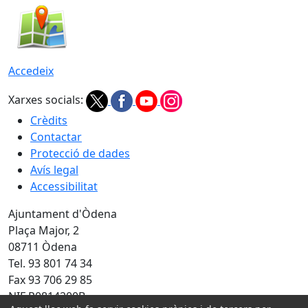
Accedeix
Xarxes socials:
Crèdits
Contactar
Protecció de dades
Avís legal
Accessibilitat
Ajuntament d'Òdena
Plaça Major, 2
08711 Òdena
Tel. 93 801 74 34
Fax 93 706 29 85
NIF P0814200B