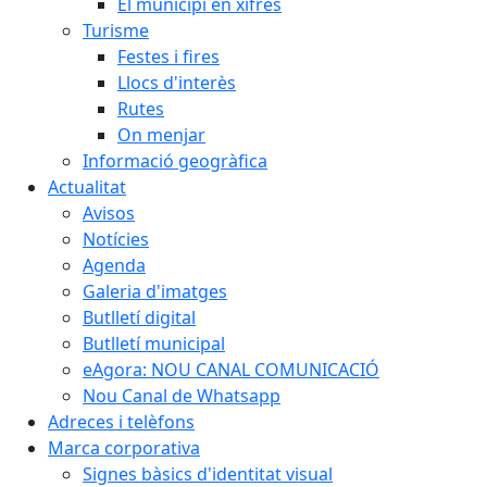
El municipi en xifres
Turisme
Festes i fires
Llocs d'interès
Rutes
On menjar
Informació geogràfica
Actualitat
Avisos
Notícies
Agenda
Galeria d'imatges
Butlletí digital
Butlletí municipal
eAgora: NOU CANAL COMUNICACIÓ
Nou Canal de Whatsapp
Adreces i telèfons
Marca corporativa
Signes bàsics d'identitat visual