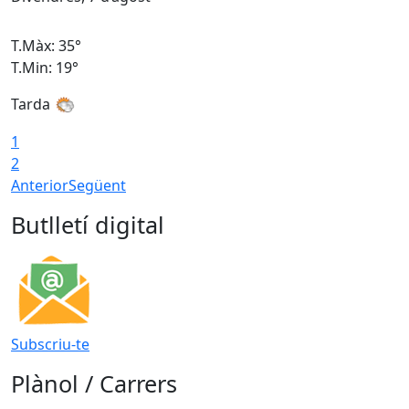
T.Màx: 35°
T
T.Min: 19°
T
Tarda
T
1
2
Anterior
Següent
Butlletí digital
Subscriu-te
Plànol / Carrers