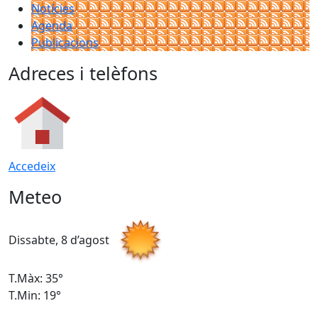
Notícies
Agenda
Publicacions
Adreces i telèfons
Accedeix
Meteo
Dissabte, 8 d’agost
D
T.Màx: 35°
T
T.Min: 19°
T