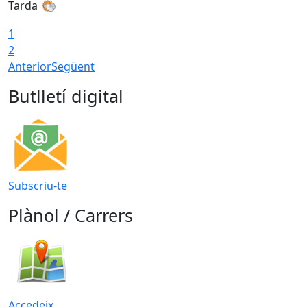
Tarda
1
2
Anterior
Següent
Butlletí digital
Subscriu-te
Plànol / Carrers
Accedeix