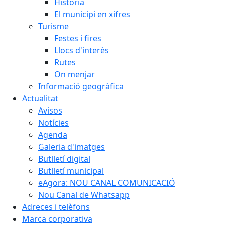
Història
El municipi en xifres
Turisme
Festes i fires
Llocs d'interès
Rutes
On menjar
Informació geogràfica
Actualitat
Avisos
Notícies
Agenda
Galeria d'imatges
Butlletí digital
Butlletí municipal
eAgora: NOU CANAL COMUNICACIÓ
Nou Canal de Whatsapp
Adreces i telèfons
Marca corporativa