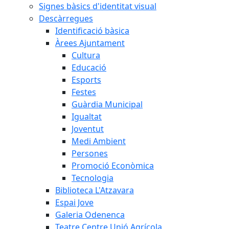
Signes bàsics d'identitat visual
Descàrregues
Identificació bàsica
Àrees Ajuntament
Cultura
Educació
Esports
Festes
Guàrdia Municipal
Igualtat
Joventut
Medi Ambient
Persones
Promoció Econòmica
Tecnologia
Biblioteca L'Atzavara
Espai Jove
Galeria Odenenca
Teatre Centre Unió Agrícola