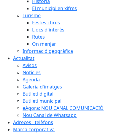
Història
El municipi en xifres
Turisme
Festes i fires
Llocs d'interès
Rutes
On menjar
Informació geogràfica
Actualitat
Avisos
Notícies
Agenda
Galeria d'imatges
Butlletí digital
Butlletí municipal
eAgora: NOU CANAL COMUNICACIÓ
Nou Canal de Whatsapp
Adreces i telèfons
Marca corporativa