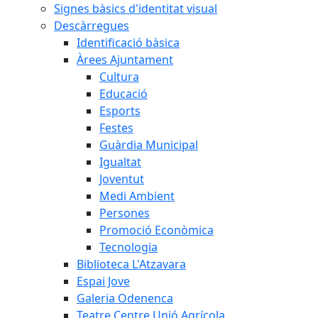
Signes bàsics d'identitat visual
Descàrregues
Identificació bàsica
Àrees Ajuntament
Cultura
Educació
Esports
Festes
Guàrdia Municipal
Igualtat
Joventut
Medi Ambient
Persones
Promoció Econòmica
Tecnologia
Biblioteca L'Atzavara
Espai Jove
Galeria Odenenca
Teatre Centre Unió Agrícola