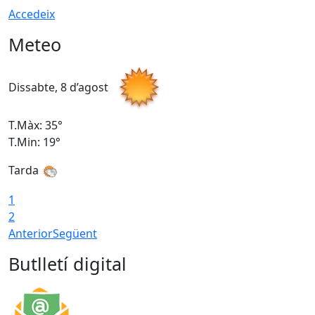
Accedeix
Meteo
Dissabte, 8 d’agost
D
T.Màx: 35°
T
T.Min: 19°
T
Tarda
1
2
Anterior
Següent
Butlletí digital