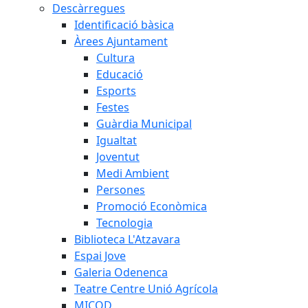
Descàrregues
Identificació bàsica
Àrees Ajuntament
Cultura
Educació
Esports
Festes
Guàrdia Municipal
Igualtat
Joventut
Medi Ambient
Persones
Promoció Econòmica
Tecnologia
Biblioteca L'Atzavara
Espai Jove
Galeria Odenenca
Teatre Centre Unió Agrícola
MICOD