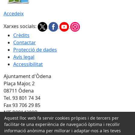
Accedeix
Xarxes socials:
Crèdits
Contactar
Protecció de dades
Avís legal
Accessibilitat
Ajuntament d'Òdena
Plaça Major, 2
08711 Òdena
Tel. 93 801 74 34
Fax 93 706 29 85
NIF P0814200B
Aquest lloc web fa servir cookies pròpies i de tercers per
Amb la col·laboració de:
facilitar-te una experiència de navegació òptima i recollir
informació anònima per millorar i adaptar-nos a les teves