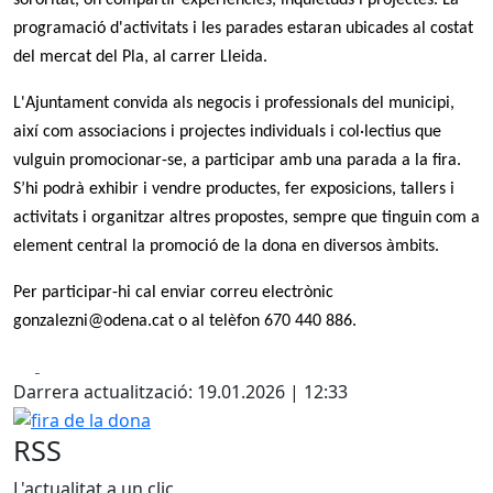
sororitat, on compartir experiències, inquietuds i projectes. La
programació d'activitats i les parades estaran ubicades al costat
del mercat del Pla, al carrer Lleida.
L'Ajuntament convida als negocis i professionals del municipi,
així com associacions i projectes individuals i col·lectius que
vulguin promocionar-se, a participar amb una parada a la fira.
S’hi podrà exhibir i vendre productes, fer exposicions, tallers i
activitats i organitzar altres propostes, sempre que tinguin com a
element central la promoció de la dona en diversos àmbits.
Per participar-hi cal enviar correu electrònic
gonzalezni@odena.cat o al telèfon 670 440 886.
Facebook
X
Darrera actualització: 19.01.2026 | 12:33
fira de la dona
RSS
L'actualitat a un clic