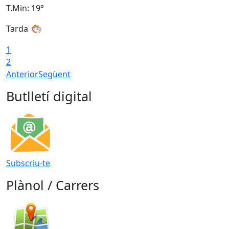
T.Min: 19°
T
Tarda
1
2
Anterior
Següent
Butlletí digital
Subscriu-te
Plànol / Carrers