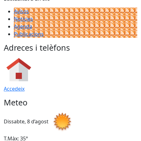
Avisos
Notícies
Agenda
Publicacions
Adreces i telèfons
Accedeix
Meteo
Dissabte, 8 d’agost
D
T.Màx: 35°
T