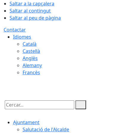
Saltar a la capçalera
Saltar al contingut
Saltar al peu de pàgina
Contactar
Idiomes
Català
Castellà
Anglès
Alemany
Francès
07.08.2026 | 21:33
Cercar:
Ajuntament
Salutació de l'Alcalde