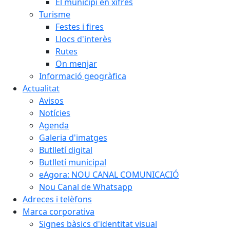
El municipi en xifres
Turisme
Festes i fires
Llocs d'interès
Rutes
On menjar
Informació geogràfica
Actualitat
Avisos
Notícies
Agenda
Galeria d'imatges
Butlletí digital
Butlletí municipal
eAgora: NOU CANAL COMUNICACIÓ
Nou Canal de Whatsapp
Adreces i telèfons
Marca corporativa
Signes bàsics d'identitat visual