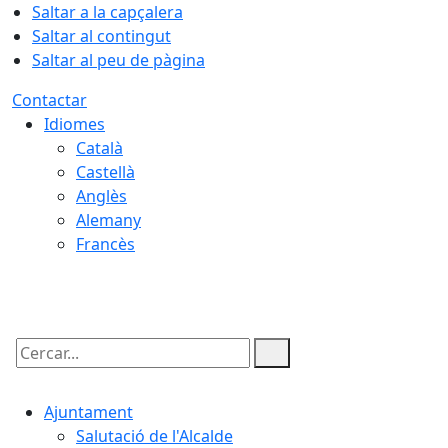
Saltar a la capçalera
Saltar al contingut
Saltar al peu de pàgina
Contactar
Idiomes
Català
Castellà
Anglès
Alemany
Francès
07.08.2026 | 09:28
Cercar:
Ajuntament
Salutació de l'Alcalde