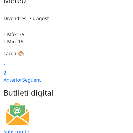
Meteo
Divendres, 7 d’agost
D
T.Màx: 35°
T
T.Min: 19°
T
Tarda
T
1
2
Anterior
Següent
Butlletí digital
Subscriu-te