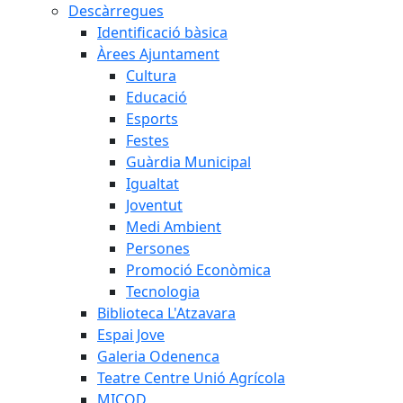
Descàrregues
Identificació bàsica
Àrees Ajuntament
Cultura
Educació
Esports
Festes
Guàrdia Municipal
Igualtat
Joventut
Medi Ambient
Persones
Promoció Econòmica
Tecnologia
Biblioteca L'Atzavara
Espai Jove
Galeria Odenenca
Teatre Centre Unió Agrícola
MICOD