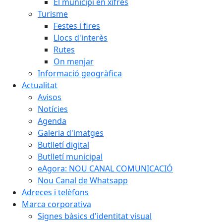
El municipi en xifres
Turisme
Festes i fires
Llocs d'interès
Rutes
On menjar
Informació geogràfica
Actualitat
Avisos
Notícies
Agenda
Galeria d'imatges
Butlletí digital
Butlletí municipal
eAgora: NOU CANAL COMUNICACIÓ
Nou Canal de Whatsapp
Adreces i telèfons
Marca corporativa
Signes bàsics d'identitat visual