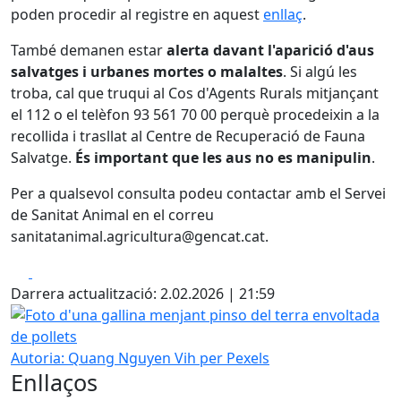
poden procedir al registre en aquest
enllaç
.
També demanen estar
alerta davant l'aparició d'aus
salvatges i urbanes mortes o malaltes
. Si algú les
troba, cal que truqui al Cos d'Agents Rurals mitjançant
el 112 o el telèfon 93 561 70 00 perquè procedeixin a la
recollida i trasllat al Centre de Recuperació de Fauna
Salvatge.
És important que les aus no es manipulin
.
Per a qualsevol consulta podeu contactar amb el Servei
de Sanitat Animal en el correu
sanitatanimal.agricultura@gencat.cat.
Facebook
X
Darrera actualització: 2.02.2026 | 21:59
Foto d'una gallina menjant pinso del terra envoltada de po
Autoria: Quang Nguyen Vih per Pexels
Enllaços