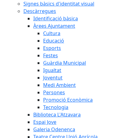
Signes bàsics d'identitat visual
Descàrregues
Identificació bàsica
Àrees Ajuntament
Cultura
Educació
Esports
Festes
Guàrdia Municipal
Igualtat
Joventut
Medi Ambient
Persones
Promoció Econòmica
Tecnologia
Biblioteca L'Atzavara
Espai Jove
Galeria Odenenca
Teatre Centre Unió Agrícola