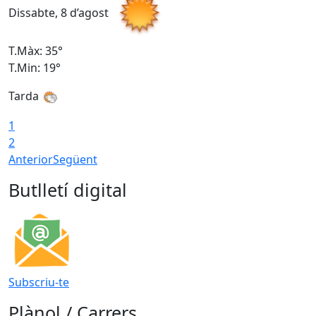
Dissabte, 8 d’agost
D
T.Màx: 35°
T
T.Min: 19°
T
Tarda
1
2
Anterior
Següent
Butlletí digital
Subscriu-te
Plànol / Carrers