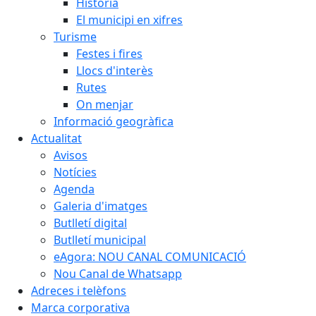
Història
El municipi en xifres
Turisme
Festes i fires
Llocs d'interès
Rutes
On menjar
Informació geogràfica
Actualitat
Avisos
Notícies
Agenda
Galeria d'imatges
Butlletí digital
Butlletí municipal
eAgora: NOU CANAL COMUNICACIÓ
Nou Canal de Whatsapp
Adreces i telèfons
Marca corporativa