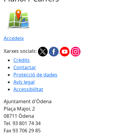
Accedeix
Xarxes socials:
Crèdits
Contactar
Protecció de dades
Avís legal
Accessibilitat
Ajuntament d'Òdena
Plaça Major, 2
08711 Òdena
Tel. 93 801 74 34
Fax 93 706 29 85