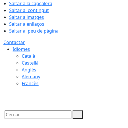
Saltar a la capçalera
Saltar al contingut
Saltar a imatges
Saltar a enllaços
Saltar al peu de pàgina
Contactar
Idiomes
Català
Castellà
Anglès
Alemany
Francès
10.08.2026 | 01:48
Cercar: