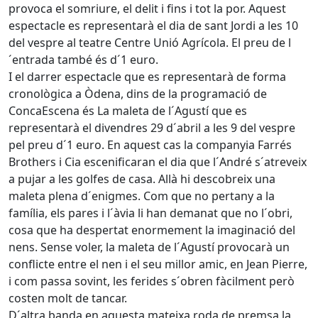
provoca el somriure, el delit i fins i tot la por. Aquest
espectacle es representarà el dia de sant Jordi a les 10
del vespre al teatre Centre Unió Agrícola. El preu de l
´entrada també és d´1 euro.
I el darrer espectacle que es representarà de forma
cronològica a Òdena, dins de la programació de
ConcaEscena és La maleta de l´Agustí que es
representarà el divendres 29 d´abril a les 9 del vespre
pel preu d´1 euro. En aquest cas la companyia Farrés
Brothers i Cia escenificaran el dia que l´André s´atreveix
a pujar a les golfes de casa. Allà hi descobreix una
maleta plena d´enigmes. Com que no pertany a la
família, els pares i l´àvia li han demanat que no l´obri,
cosa que ha despertat enormement la imaginació del
nens. Sense voler, la maleta de l´Agustí provocarà un
conflicte entre el nen i el seu millor amic, en Jean Pierre,
i com passa sovint, les ferides s´obren fàcilment però
costen molt de tancar.
D´altra banda en aquesta mateixa roda de premsa la