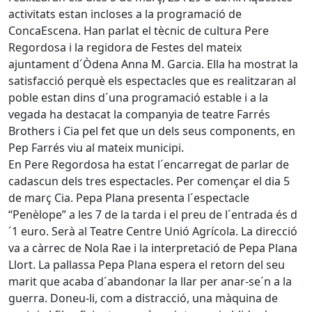
activitats estan incloses a la programació de
ConcaEscena. Han parlat el tècnic de cultura Pere
Regordosa i la regidora de Festes del mateix
ajuntament d´Òdena Anna M. Garcia. Ella ha mostrat la
satisfacció perquè els espectacles que es realitzaran al
poble estan dins d´una programació estable i a la
vegada ha destacat la companyia de teatre Farrés
Brothers i Cia pel fet que un dels seus components, en
Pep Farrés viu al mateix municipi.
En Pere Regordosa ha estat l´encarregat de parlar de
cadascun dels tres espectacles. Per començar el dia 5
de març Cia. Pepa Plana presenta l´espectacle
“Penèlope” a les 7 de la tarda i el preu de l´entrada és d
´1 euro. Serà al Teatre Centre Unió Agrícola. La direcció
va a càrrec de Nola Rae i la interpretació de Pepa Plana
Llort. La pallassa Pepa Plana espera el retorn del seu
marit que acaba d´abandonar la llar per anar-se´n a la
guerra. Doneu-li, com a distracció, una màquina de