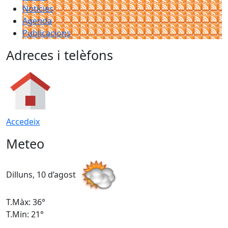
Notícies
Agenda
Publicacions
Adreces i telèfons
Accedeix
Meteo
Dilluns, 10 d’agost
D
T.Màx: 36°
T
T.Min: 21°
T