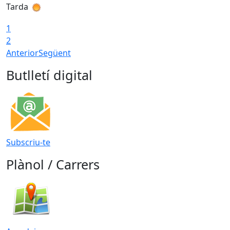
Tarda
T
1
2
Anterior
Següent
Butlletí digital
Subscriu-te
Plànol / Carrers