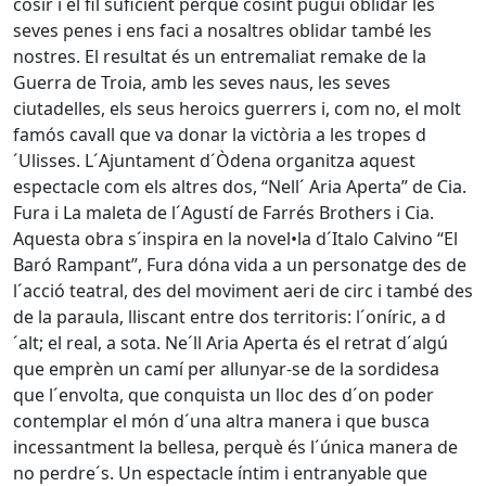
cosir i el fil suficient perquè cosint pugui oblidar les
seves penes i ens faci a nosaltres oblidar també les
nostres. El resultat és un entremaliat remake de la
Guerra de Troia, amb les seves naus, les seves
ciutadelles, els seus heroics guerrers i, com no, el molt
famós cavall que va donar la victòria a les tropes d
´Ulisses. L´Ajuntament d´Òdena organitza aquest
espectacle com els altres dos, “Nell´ Aria Aperta” de Cia.
Fura i La maleta de l´Agustí de Farrés Brothers i Cia.
Aquesta obra s´inspira en la novel•la d´Italo Calvino “El
Baró Rampant”, Fura dóna vida a un personatge des de
l´acció teatral, des del moviment aeri de circ i també des
de la paraula, lliscant entre dos territoris: l´oníric, a d
´alt; el real, a sota. Ne´ll Aria Aperta és el retrat d´algú
que emprèn un camí per allunyar-se de la sordidesa
que l´envolta, que conquista un lloc des d´on poder
contemplar el món d´una altra manera i que busca
incessantment la bellesa, perquè és l´única manera de
no perdre´s. Un espectacle íntim i entranyable que