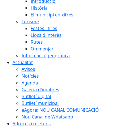
Introducció
Història
El municipi en xifres
Turisme
Festes i fires
Llocs d'interès
Rutes
On menjar
Informació geogràfica
Actualitat
Avisos
Notícies
Agenda
Galeria d'imatges
Butlletí digital
Butlletí municipal
eAgora: NOU CANAL COMUNICACIÓ
Nou Canal de Whatsapp
Adreces i telèfons