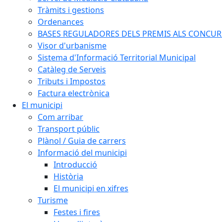
Tràmits i gestions
Ordenances
BASES REGULADORES DELS PREMIS ALS CONCURSO
Visor d'urbanisme
Sistema d'Informació Territorial Municipal
Catàleg de Serveis
Tributs i Impostos
Factura electrònica
El municipi
Com arribar
Transport públic
Plànol / Guia de carrers
Informació del municipi
Introducció
Història
El municipi en xifres
Turisme
Festes i fires