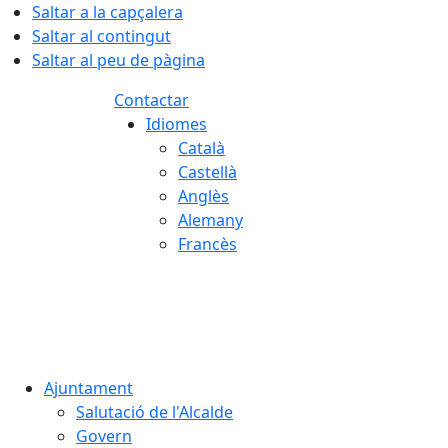
Saltar a la capçalera
Saltar al contingut
Saltar al peu de pàgina
Contactar
Idiomes
Català
Castellà
Anglès
Alemany
Francès
08.08.2026 | 16:59
Ajuntament
Salutació de l'Alcalde
Govern