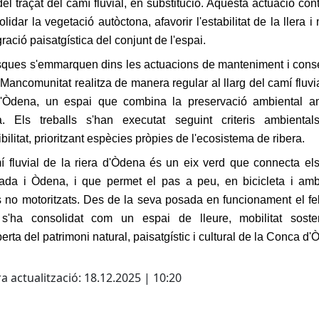
el traçat del camí fluvial, en substitució. Aquesta actuació con
lidar la vegetació autòctona, afavorir l'estabilitat de la llera i 
gració paisatgística del conjunt de l'espai.
sques s'emmarquen dins les actuacions de manteniment i cons
Mancomunitat realitza de manera regular al llarg del camí fluvia
d'Òdena, un espai que combina la preservació ambiental a
à. Els treballs s'han executat seguint criteris ambienta
bilitat, prioritzant espècies pròpies de l'ecosistema de ribera.
í fluvial de la riera d'Òdena és un eix verd que connecta els
lada i Òdena, i que permet el pas a peu, en bicicleta i amb
s no motoritzats. Des de la seva posada en funcionament el fe
s'ha consolidat com un espai de lleure, mobilitat soste
rta del patrimoni natural, paisatgístic i cultural de la Conca d'
cebook
X
a actualització: 18.12.2025 | 10:20