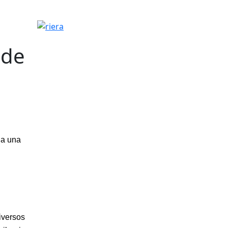
riera
 de
na una
diversos