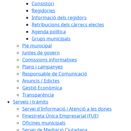
Consistori
Regidories
Informació dels regidors
Retribucions dels càrrecs electes
Agenda política
Grups municipals
Ple municipal
Juntes de govern
Comissions informatives
Plans i campanyes
Responsable de Comunicació
Anuncis / Edictes
Gestió Econòmica
Transparència
Serveis i tràmits
Servei d'Informació i Atenció a les dones
Finestreta Única Empresarial (FUE)
Oficines municipals
Servei de Mediació Ciutadana