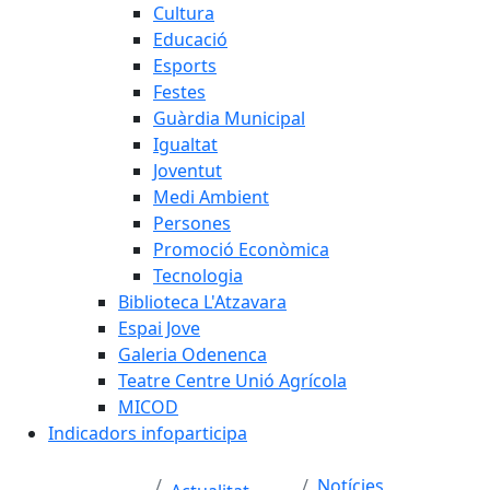
Cultura
Educació
Esports
Festes
Guàrdia Municipal
Igualtat
Joventut
Medi Ambient
Persones
Promoció Econòmica
Tecnologia
Biblioteca L'Atzavara
Espai Jove
Galeria Odenenca
Teatre Centre Unió Agrícola
MICOD
Indicadors infoparticipa
Notícies