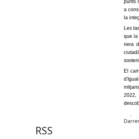
punts d
a conso
la inte
Les ta
que la 
riera 
ciutad
sosteni
El cam
d'Igua
mitjan
2022, 
descobe
Fa
Darrer
RSS