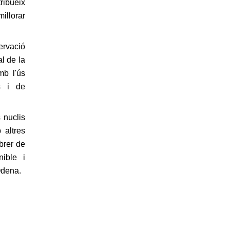
tribueix
millorar
ervació
l de la
mb l'ús
ls i de
 nuclis
 altres
brer de
nible i
Òdena.