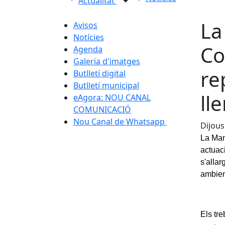
Actualitat
La
Avisos
Notícies
Co
Agenda
Galeria d'imatges
re
Butlletí digital
Butlletí municipal
ll
eAgora: NOU CANAL
COMUNICACIÓ
Nou Canal de Whatsapp
Dijous
La Man
actuaci
s'allar
ambient
Els tre