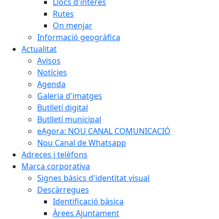
Llocs d'interès
Rutes
On menjar
Informació geogràfica
Actualitat
Avisos
Notícies
Agenda
Galeria d'imatges
Butlletí digital
Butlletí municipal
eAgora: NOU CANAL COMUNICACIÓ
Nou Canal de Whatsapp
Adreces i telèfons
Marca corporativa
Signes bàsics d'identitat visual
Descàrregues
Identificació bàsica
Àrees Ajuntament