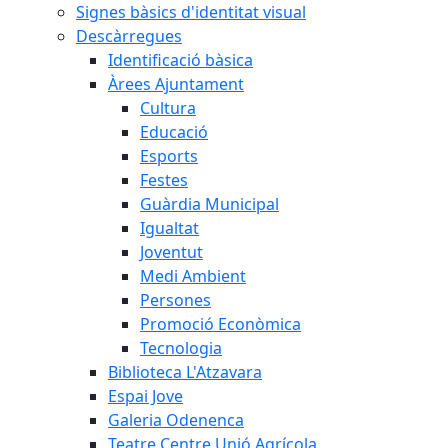
Signes bàsics d'identitat visual
Descàrregues
Identificació bàsica
Àrees Ajuntament
Cultura
Educació
Esports
Festes
Guàrdia Municipal
Igualtat
Joventut
Medi Ambient
Persones
Promoció Econòmica
Tecnologia
Biblioteca L'Atzavara
Espai Jove
Galeria Odenenca
Teatre Centre Unió Agrícola