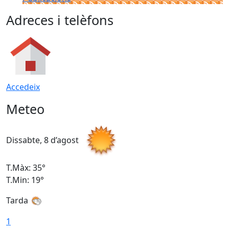
Adreces i telèfons
Accedeix
Meteo
Dissabte, 8 d’agost
D
T.Màx: 35°
T
T.Min: 19°
T
Tarda
1