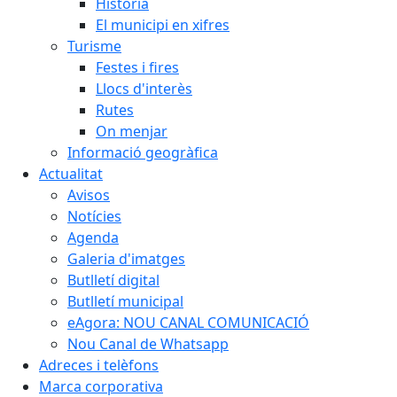
Història
El municipi en xifres
Turisme
Festes i fires
Llocs d'interès
Rutes
On menjar
Informació geogràfica
Actualitat
Avisos
Notícies
Agenda
Galeria d'imatges
Butlletí digital
Butlletí municipal
eAgora: NOU CANAL COMUNICACIÓ
Nou Canal de Whatsapp
Adreces i telèfons
Marca corporativa