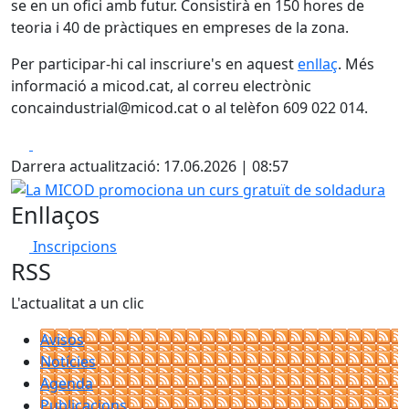
se en un ofici amb futur. Consistirà en 150 hores de
teoria i 40 de pràctiques en empreses de la zona.
Per participar-hi cal inscriure's en aquest
enllaç
. Més
informació a micod.cat, al correu electrònic
concaindustrial@micod.cat o al telèfon 609 022 014.
Facebook
X
Darrera actualització: 17.06.2026 | 08:57
La MICOD promociona un curs gratuït de soldadura
Enllaços
Inscripcions
RSS
L'actualitat a un clic
Avisos
Notícies
Agenda
Publicacions