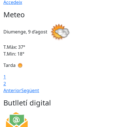
Accedeix
Meteo
Diumenge, 9 d’agost
D
T.Màx: 37°
T
T.Min: 18°
T
Tarda
T
1
2
Anterior
Següent
Butlletí digital