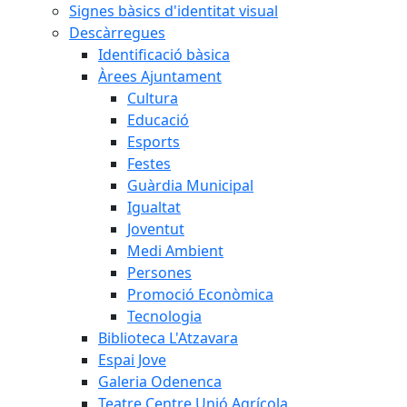
Signes bàsics d'identitat visual
Descàrregues
Identificació bàsica
Àrees Ajuntament
Cultura
Educació
Esports
Festes
Guàrdia Municipal
Igualtat
Joventut
Medi Ambient
Persones
Promoció Econòmica
Tecnologia
Biblioteca L'Atzavara
Espai Jove
Galeria Odenenca
Teatre Centre Unió Agrícola