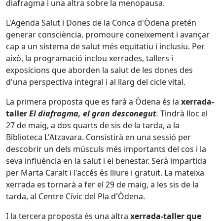
diafragma i una altra sobre la menopausa.
L'Agenda Salut i Dones de la Conca d'Òdena pretén
generar consciència, promoure coneixement i avançar
cap a un sistema de salut més equitatiu i inclusiu. Per
això, la programació inclou xerrades, tallers i
exposicions que aborden la salut de les dones des
d'una perspectiva integral i al llarg del cicle vital.
La primera proposta que es farà a Òdena és la
xerrada-
taller
El diafragma, el gran desconegut
.
Tindrà lloc el
27 de maig, a dos quarts de sis de la tarda, a la
Biblioteca L'Atzavara. Consistirà en una sessió per
descobrir un dels músculs més importants del cos i la
seva influència en la salut i el benestar. Serà impartida
per Marta Caralt i l'accés és lliure i gratuït. La mateixa
xerrada es tornarà a fer el 29 de maig, a les sis de la
tarda, al Centre Cívic del Pla d'Òdena.
I la tercera proposta és una altra
xerrada-taller que