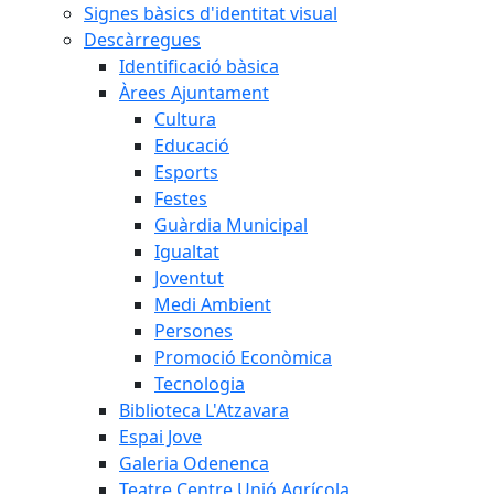
Signes bàsics d'identitat visual
Descàrregues
Identificació bàsica
Àrees Ajuntament
Cultura
Educació
Esports
Festes
Guàrdia Municipal
Igualtat
Joventut
Medi Ambient
Persones
Promoció Econòmica
Tecnologia
Biblioteca L'Atzavara
Espai Jove
Galeria Odenenca
Teatre Centre Unió Agrícola