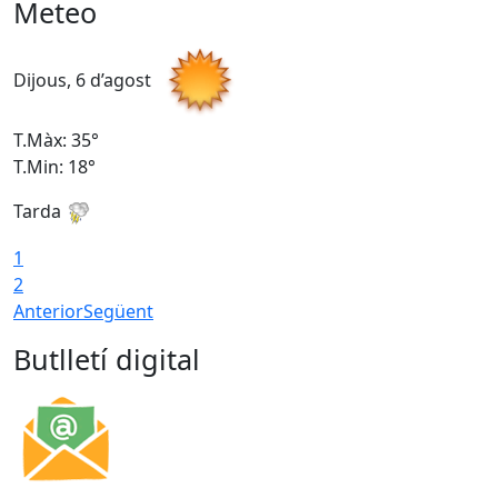
Meteo
Dijous, 6 d’agost
D
T.Màx: 35°
T
T.Min: 18°
T
Tarda
T
1
2
Anterior
Següent
Butlletí digital