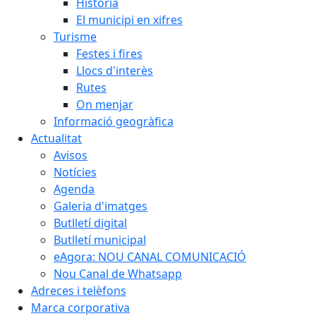
Història
El municipi en xifres
Turisme
Festes i fires
Llocs d'interès
Rutes
On menjar
Informació geogràfica
Actualitat
Avisos
Notícies
Agenda
Galeria d'imatges
Butlletí digital
Butlletí municipal
eAgora: NOU CANAL COMUNICACIÓ
Nou Canal de Whatsapp
Adreces i telèfons
Marca corporativa