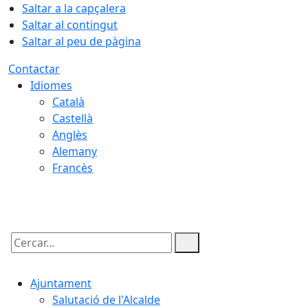
Saltar a la capçalera
Saltar al contingut
Saltar al peu de pàgina
Contactar
Idiomes
Català
Castellà
Anglès
Alemany
Francès
06.08.2026 | 00:47
Cercar:
Ajuntament
Salutació de l'Alcalde