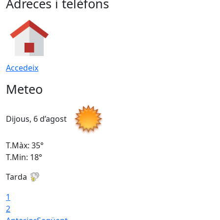
Adreces i telèfons
Accedeix
Meteo
Dijous, 6 d’agost
D
T.Màx: 35°
T
T.Min: 18°
T
Tarda
T
1
2