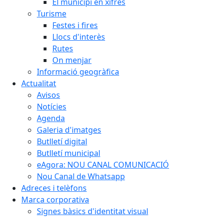
El municipi en xifres
Turisme
Festes i fires
Llocs d'interès
Rutes
On menjar
Informació geogràfica
Actualitat
Avisos
Notícies
Agenda
Galeria d'imatges
Butlletí digital
Butlletí municipal
eAgora: NOU CANAL COMUNICACIÓ
Nou Canal de Whatsapp
Adreces i telèfons
Marca corporativa
Signes bàsics d'identitat visual