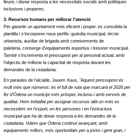
lleure, i donar resposta a les necessitats socials amb polítiques
inclusives i properes.
3. Recursos humans per millorar l'atenció
Per garantir un ajuntament més eficient i proper, es consolida la
plantilla i s'incorporen nous perfils: guàrdia municipal, tècnic
urbanista, auxiliar de brigada amb coneixements de
paleteria, conserge d'equipaments esportius i tresorer municipal.
També s'incrementa el pressupost per al personal actual, amb
l'objectiu de millorar la capacitat de resposta davant les
demandes de la ciutadania.
En paraules de l'alcalde, Jauem Xaus,
"Aquest pressupost és
molt més que números: és el full de ruta que marcarà el 2026 per
fer d'Òdena un municipi més pròsper, inclusiu i amb serveis de
qualitat. Hem treballat per assignar recursos allà on més es
necessiten: en l'esport, en les persones i en l'estructura
municipal que ha de donar resposta a les demandes de la
ciutadania. Volem que Òdena continuï avançant, amb
equipaments millors, més oportunitats per a joves i gent gran, i