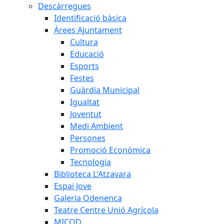
Descàrregues
Identificació bàsica
Àrees Ajuntament
Cultura
Educació
Esports
Festes
Guàrdia Municipal
Igualtat
Joventut
Medi Ambient
Persones
Promoció Econòmica
Tecnologia
Biblioteca L'Atzavara
Espai Jove
Galeria Odenenca
Teatre Centre Unió Agrícola
MICOD