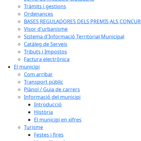
Tràmits i gestions
Ordenances
BASES REGULADORES DELS PREMIS ALS CONCURSO
Visor d'urbanisme
Sistema d'Informació Territorial Municipal
Catàleg de Serveis
Tributs i Impostos
Factura electrònica
El municipi
Com arribar
Transport públic
Plànol / Guia de carrers
Informació del municipi
Introducció
Història
El municipi en xifres
Turisme
Festes i fires