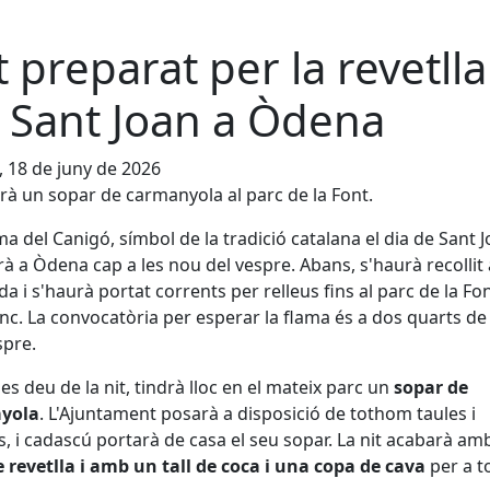
t preparat per la revetlla
 Sant Joan a Òdena
, 18 de juny de 2026
rà un sopar de carmanyola al parc de la Font.
ma del Canigó, símbol de la tradició catalana el dia de Sant J
rà a Òdena cap a les nou del vespre. Abans, s'haurà recollit 
da i s'haurà portat corrents per relleus fins al parc de la Fo
c. La convocatòria per esperar la flama és a dos quarts de 
spre.
les deu de la nit, tindrà lloc en el mateix parc un
sopar de
yola
. L'Ajuntament posarà a disposició de tothom taules i
s, i cadascú portarà de casa el seu sopar. La nit acabarà amb
e revetlla i amb un tall de coca i una copa de cava
per a t