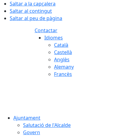
Saltar a la capçalera
Saltar al contingut
Saltar al peu de pàgina
Contactar
Idiomes
Català
Castellà
Anglès
Alemany
Francès
09.08.2026 | 09:12
Ajuntament
Salutació de l'Alcalde
Govern