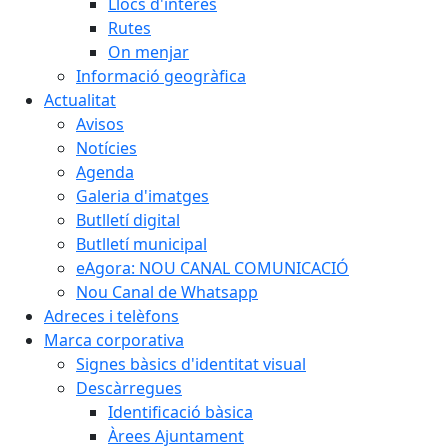
Llocs d'interès
Rutes
On menjar
Informació geogràfica
Actualitat
Avisos
Notícies
Agenda
Galeria d'imatges
Butlletí digital
Butlletí municipal
eAgora: NOU CANAL COMUNICACIÓ
Nou Canal de Whatsapp
Adreces i telèfons
Marca corporativa
Signes bàsics d'identitat visual
Descàrregues
Identificació bàsica
Àrees Ajuntament