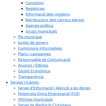
Consistori
Regidories
Informació dels regidors
Retribucions dels càrrecs electes
Agenda política
Grups municipals
Ple municipal
Juntes de govern
Comissions informatives
Plans i campanyes
Responsable de Comunicació
Anuncis / Edictes
Gestió Econòmica
Transparència
Serveis i tràmits
Servei d'Informació i Atenció a les dones
Finestreta Única Empresarial (FUE)
Oficines municipals
Servei de Mediació Ciutadana