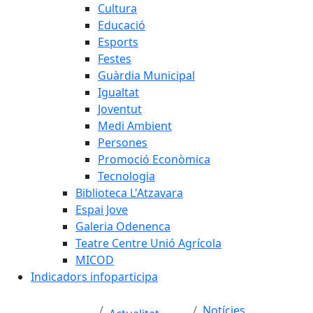
Cultura
Educació
Esports
Festes
Guàrdia Municipal
Igualtat
Joventut
Medi Ambient
Persones
Promoció Econòmica
Tecnologia
Biblioteca L'Atzavara
Espai Jove
Galeria Odenenca
Teatre Centre Unió Agrícola
MICOD
Indicadors infoparticipa
Notícies