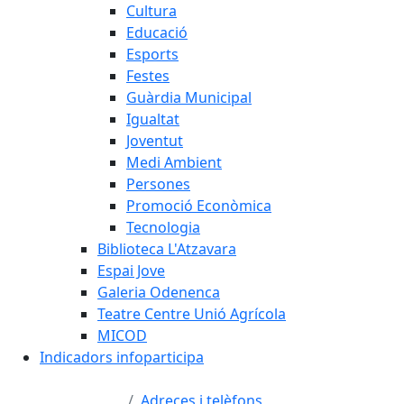
Cultura
Educació
Esports
Festes
Guàrdia Municipal
Igualtat
Joventut
Medi Ambient
Persones
Promoció Econòmica
Tecnologia
Biblioteca L'Atzavara
Espai Jove
Galeria Odenenca
Teatre Centre Unió Agrícola
MICOD
Indicadors infoparticipa
Adreces i telèfons