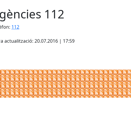
gències 112
èfon:
112
cebook
X
a actualització: 20.07.2016 | 17:59