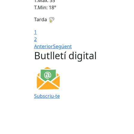
T.Màx: 35°
T.Min: 18°
Tarda
1
2
Anterior
Següent
Butlletí digital
Subscriu-te