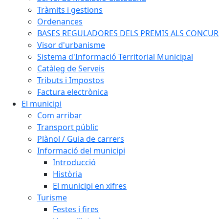
Tràmits i gestions
Ordenances
BASES REGULADORES DELS PREMIS ALS CONCURSO
Visor d'urbanisme
Sistema d'Informació Territorial Municipal
Catàleg de Serveis
Tributs i Impostos
Factura electrònica
El municipi
Com arribar
Transport públic
Plànol / Guia de carrers
Informació del municipi
Introducció
Història
El municipi en xifres
Turisme
Festes i fires