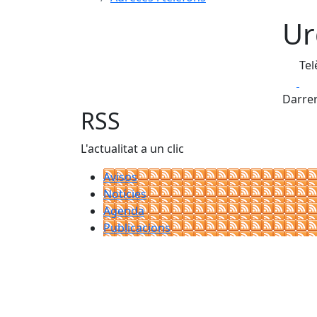
Ur
Tel
Fa
Darrer
RSS
L'actualitat a un clic
Avisos
Notícies
Agenda
Publicacions