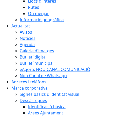
Llocs d'interès
Rutes
On menjar
Informació geogràfica
Actualitat
Avisos
Notícies
Agenda
Galeria d'imatges
Butlletí digital
Butlletí municipal
eAgora: NOU CANAL COMUNICACIÓ
Nou Canal de Whatsapp
Adreces i telèfons
Marca corporativa
Signes bàsics d'identitat visual
Descàrregues
Identificació bàsica
Àrees Ajuntament