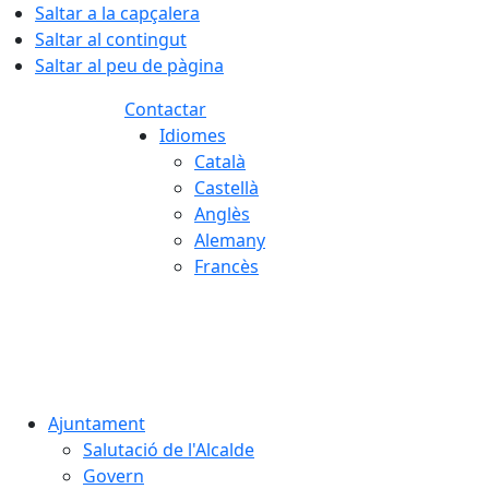
Saltar a la capçalera
Saltar al contingut
Saltar al peu de pàgina
Contactar
Idiomes
Català
Castellà
Anglès
Alemany
Francès
06.08.2026 | 12:04
Ajuntament
Salutació de l'Alcalde
Govern