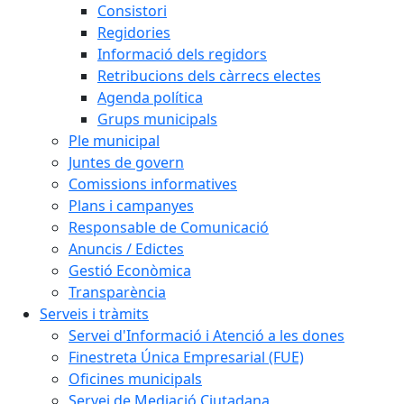
Consistori
Regidories
Informació dels regidors
Retribucions dels càrrecs electes
Agenda política
Grups municipals
Ple municipal
Juntes de govern
Comissions informatives
Plans i campanyes
Responsable de Comunicació
Anuncis / Edictes
Gestió Econòmica
Transparència
Serveis i tràmits
Servei d'Informació i Atenció a les dones
Finestreta Única Empresarial (FUE)
Oficines municipals
Servei de Mediació Ciutadana