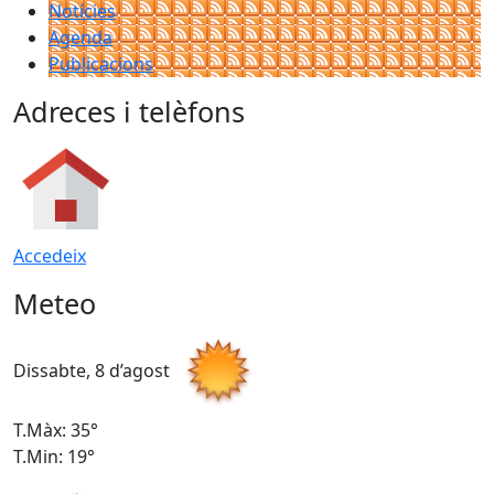
Notícies
Agenda
Publicacions
Adreces i telèfons
Accedeix
Meteo
Dissabte, 8 d’agost
D
T.Màx: 35°
T
T.Min: 19°
T