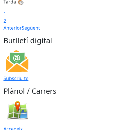
Tarda
1
2
Anterior
Següent
Butlletí digital
Subscriu-te
Plànol / Carrers
Accedeix