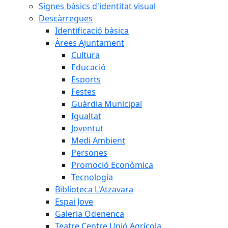
Signes bàsics d'identitat visual
Descàrregues
Identificació bàsica
Àrees Ajuntament
Cultura
Educació
Esports
Festes
Guàrdia Municipal
Igualtat
Joventut
Medi Ambient
Persones
Promoció Econòmica
Tecnologia
Biblioteca L'Atzavara
Espai Jove
Galeria Odenenca
Teatre Centre Unió Agrícola