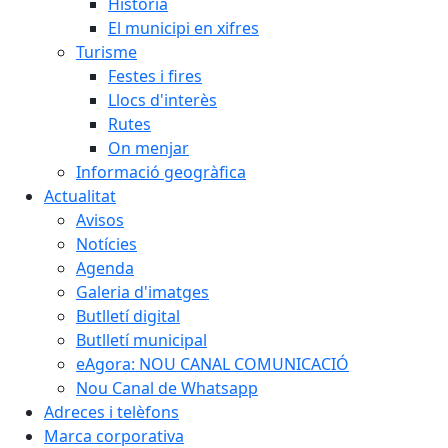
Història
El municipi en xifres
Turisme
Festes i fires
Llocs d'interès
Rutes
On menjar
Informació geogràfica
Actualitat
Avisos
Notícies
Agenda
Galeria d'imatges
Butlletí digital
Butlletí municipal
eAgora: NOU CANAL COMUNICACIÓ
Nou Canal de Whatsapp
Adreces i telèfons
Marca corporativa