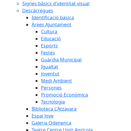
Signes bàsics d'identitat visual
Descàrregues
Identificació bàsica
Àrees Ajuntament
Cultura
Educació
Esports
Festes
Guàrdia Municipal
Igualtat
Joventut
Medi Ambient
Persones
Promoció Econòmica
Tecnologia
Biblioteca L'Atzavara
Espai Jove
Galeria Odenenca
Teatre Centre Unió Agrícola