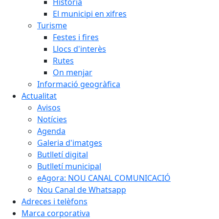
Història
El municipi en xifres
Turisme
Festes i fires
Llocs d'interès
Rutes
On menjar
Informació geogràfica
Actualitat
Avisos
Notícies
Agenda
Galeria d'imatges
Butlletí digital
Butlletí municipal
eAgora: NOU CANAL COMUNICACIÓ
Nou Canal de Whatsapp
Adreces i telèfons
Marca corporativa