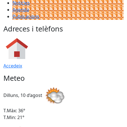
Notícies
Agenda
Publicacions
Adreces i telèfons
Accedeix
Meteo
Dilluns, 10 d’agost
D
T.Màx: 36°
T
T.Min: 21°
T