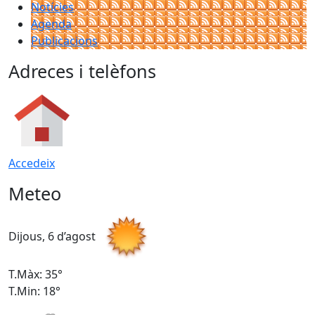
Notícies
Agenda
Publicacions
Adreces i telèfons
Accedeix
Meteo
Dijous, 6 d’agost
D
T.Màx: 35°
T
T.Min: 18°
T