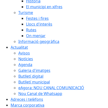
Història
El municipi en xifres
Turisme
Festes i fires
Llocs d'interès
Rutes
On menjar
Informació geogràfica
Actualitat
Avisos
Notícies
Agenda
Galeria d'imatges
Butlletí digital
Butlletí municipal
eAgora: NOU CANAL COMUNICACIÓ
Nou Canal de Whatsapp
Adreces i telèfons
Marca corporativa