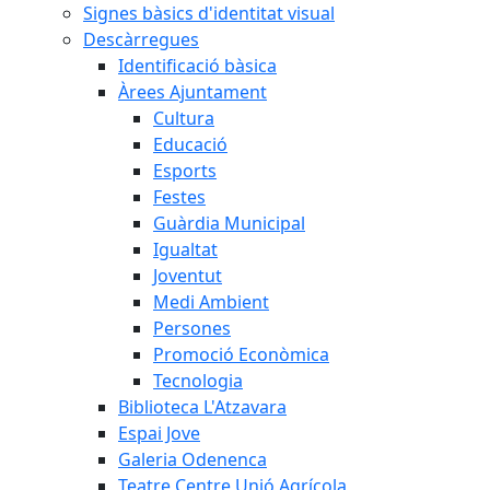
Signes bàsics d'identitat visual
Descàrregues
Identificació bàsica
Àrees Ajuntament
Cultura
Educació
Esports
Festes
Guàrdia Municipal
Igualtat
Joventut
Medi Ambient
Persones
Promoció Econòmica
Tecnologia
Biblioteca L'Atzavara
Espai Jove
Galeria Odenenca
Teatre Centre Unió Agrícola