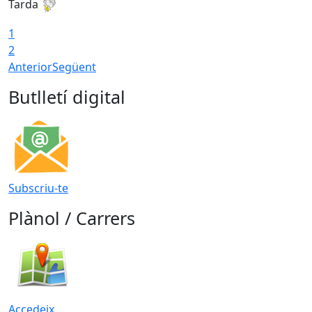
Tarda
T
1
2
Anterior
Següent
Butlletí digital
Subscriu-te
Plànol / Carrers
Accedeix