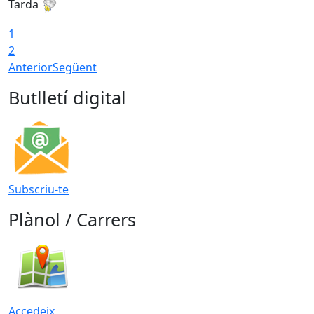
Tarda
T
1
2
Anterior
Següent
Butlletí digital
Subscriu-te
Plànol / Carrers
Accedeix