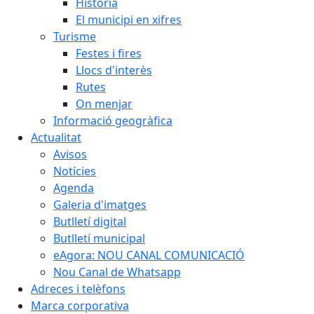
Història
El municipi en xifres
Turisme
Festes i fires
Llocs d'interès
Rutes
On menjar
Informació geogràfica
Actualitat
Avisos
Notícies
Agenda
Galeria d'imatges
Butlletí digital
Butlletí municipal
eAgora: NOU CANAL COMUNICACIÓ
Nou Canal de Whatsapp
Adreces i telèfons
Marca corporativa