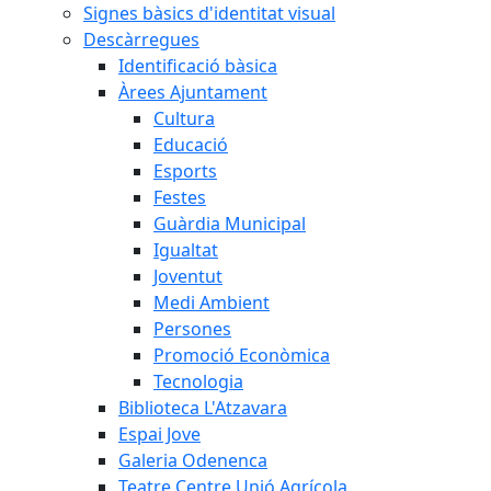
Signes bàsics d'identitat visual
Descàrregues
Identificació bàsica
Àrees Ajuntament
Cultura
Educació
Esports
Festes
Guàrdia Municipal
Igualtat
Joventut
Medi Ambient
Persones
Promoció Econòmica
Tecnologia
Biblioteca L'Atzavara
Espai Jove
Galeria Odenenca
Teatre Centre Unió Agrícola