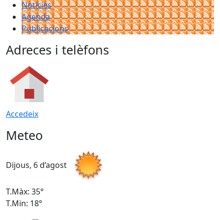
Notícies
Agenda
Publicacions
Adreces i telèfons
Accedeix
Meteo
Dijous, 6 d’agost
D
T.Màx: 35°
T
T.Min: 18°
T