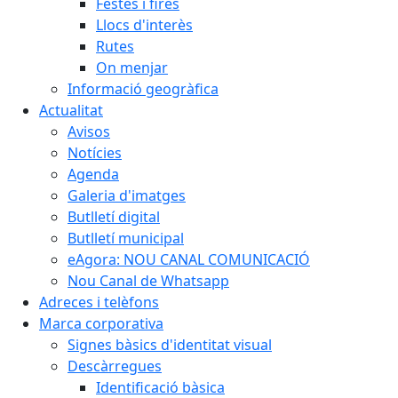
Festes i fires
Llocs d'interès
Rutes
On menjar
Informació geogràfica
Actualitat
Avisos
Notícies
Agenda
Galeria d'imatges
Butlletí digital
Butlletí municipal
eAgora: NOU CANAL COMUNICACIÓ
Nou Canal de Whatsapp
Adreces i telèfons
Marca corporativa
Signes bàsics d'identitat visual
Descàrregues
Identificació bàsica