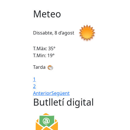
Meteo
Dissabte, 8 d’agost
T.Màx: 35°
T.Min: 19°
Tarda
1
2
Anterior
Següent
Butlletí digital