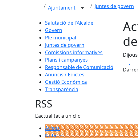
Juntes de govern
Ajuntament
Ac
Salutació de l'Alcalde
Govern
de
Ple municipal
Juntes de govern
Comissions informatives
Dijous
Plans i campanyes
Fa
Responsable de Comunicació
Darrer
Anuncis / Edictes
Gestió Econòmica
Transparència
RSS
L'actualitat a un clic
Avisos
Notícies