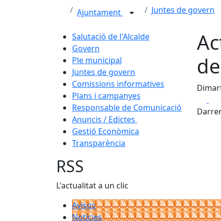
Juntes de govern
Ajuntament
Ac
Salutació de l'Alcalde
Govern
de
Ple municipal
Juntes de govern
Comissions informatives
Dimart
Plans i campanyes
Fa
Responsable de Comunicació
Darrer
Anuncis / Edictes
Gestió Econòmica
Transparència
RSS
L'actualitat a un clic
Avisos
Notícies