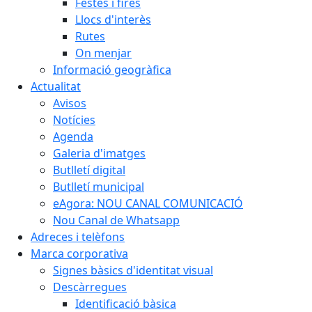
Festes i fires
Llocs d'interès
Rutes
On menjar
Informació geogràfica
Actualitat
Avisos
Notícies
Agenda
Galeria d'imatges
Butlletí digital
Butlletí municipal
eAgora: NOU CANAL COMUNICACIÓ
Nou Canal de Whatsapp
Adreces i telèfons
Marca corporativa
Signes bàsics d'identitat visual
Descàrregues
Identificació bàsica