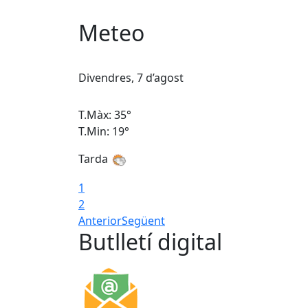
Meteo
Divendres, 7 d’agost
T.Màx: 35°
T.Min: 19°
Tarda
1
2
Anterior
Següent
Butlletí digital