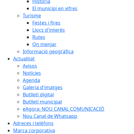
Història
El municipi en xifres
Turisme
Festes i fires
Llocs d'interès
Rutes
On menjar
Informació geogràfica
Actualitat
Avisos
Notícies
Agenda
Galeria d'imatges
Butlletí digital
Butlletí municipal
eAgora: NOU CANAL COMUNICACIÓ
Nou Canal de Whatsapp
Adreces i telèfons
Marca corporativa