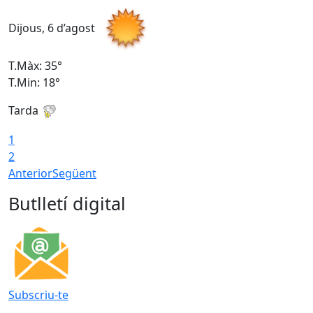
Dijous, 6 d’agost
D
T.Màx: 35°
T
T.Min: 18°
T
Tarda
T
1
2
Anterior
Següent
Butlletí digital
Subscriu-te