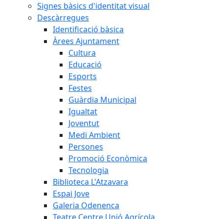
Signes bàsics d'identitat visual
Descàrregues
Identificació bàsica
Àrees Ajuntament
Cultura
Educació
Esports
Festes
Guàrdia Municipal
Igualtat
Joventut
Medi Ambient
Persones
Promoció Econòmica
Tecnologia
Biblioteca L'Atzavara
Espai Jove
Galeria Odenenca
Teatre Centre Unió Agrícola