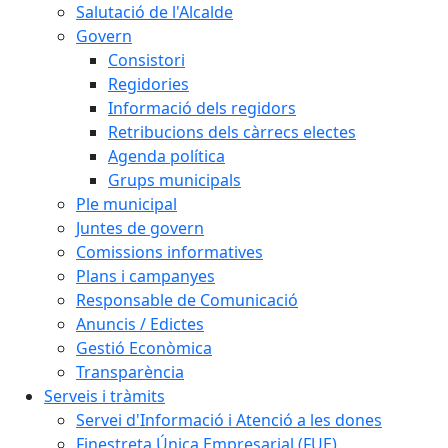
Salutació de l'Alcalde
Govern
Consistori
Regidories
Informació dels regidors
Retribucions dels càrrecs electes
Agenda política
Grups municipals
Ple municipal
Juntes de govern
Comissions informatives
Plans i campanyes
Responsable de Comunicació
Anuncis / Edictes
Gestió Econòmica
Transparència
Serveis i tràmits
Servei d'Informació i Atenció a les dones
Finestreta Única Empresarial (FUE)