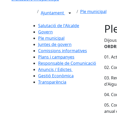
Ple municipal
Ajuntament
Pl
Salutació de l'Alcalde
Govern
Ple municipal
Dijous
Juntes de govern
ORDRE
Comissions informatives
Plans i campanyes
01. Ac
Responsable de Comunicació
02. Co
Anuncis / Edictes
Gestió Econòmica
03. Re
Transparència
d'Aigu
04. Co
05. Co
anual 