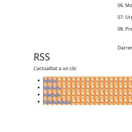
06. Mo
07. Ur
08. Pr
Fa
Darrer
RSS
L'actualitat a un clic
Avisos
Notícies
Agenda
Publicacions