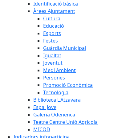
Identificació bàsica
Àrees Ajuntament
Cultura
Educació
Esports
Festes
Guàrdia Municipal
Igualtat
Joventut
Medi Ambient
Persones
Promoció Econòmica
Tecnologia
Biblioteca L'Atzavara
Espai Jove
Galeria Odenenca
Teatre Centre Unió Agrícola
MICOD
Indicadors infoparticipa