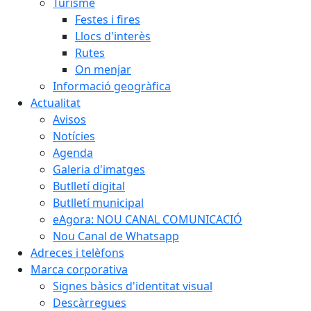
Turisme
Festes i fires
Llocs d'interès
Rutes
On menjar
Informació geogràfica
Actualitat
Avisos
Notícies
Agenda
Galeria d'imatges
Butlletí digital
Butlletí municipal
eAgora: NOU CANAL COMUNICACIÓ
Nou Canal de Whatsapp
Adreces i telèfons
Marca corporativa
Signes bàsics d'identitat visual
Descàrregues