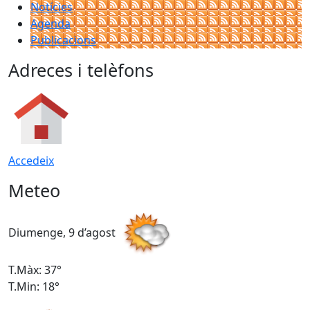
Notícies
Agenda
Publicacions
Adreces i telèfons
Accedeix
Meteo
Diumenge, 9 d’agost
D
T.Màx: 37°
T
T.Min: 18°
T