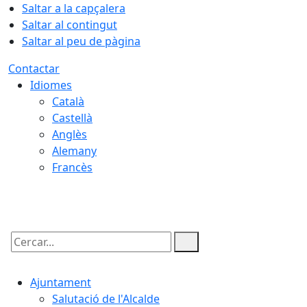
Saltar a la capçalera
Saltar al contingut
Saltar al peu de pàgina
Contactar
Idiomes
Català
Castellà
Anglès
Alemany
Francès
09.08.2026 | 08:04
Cercar:
Ajuntament
Salutació de l'Alcalde