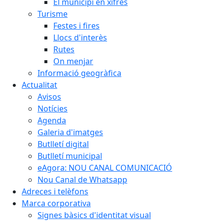
El municipi en xifres
Turisme
Festes i fires
Llocs d'interès
Rutes
On menjar
Informació geogràfica
Actualitat
Avisos
Notícies
Agenda
Galeria d'imatges
Butlletí digital
Butlletí municipal
eAgora: NOU CANAL COMUNICACIÓ
Nou Canal de Whatsapp
Adreces i telèfons
Marca corporativa
Signes bàsics d'identitat visual