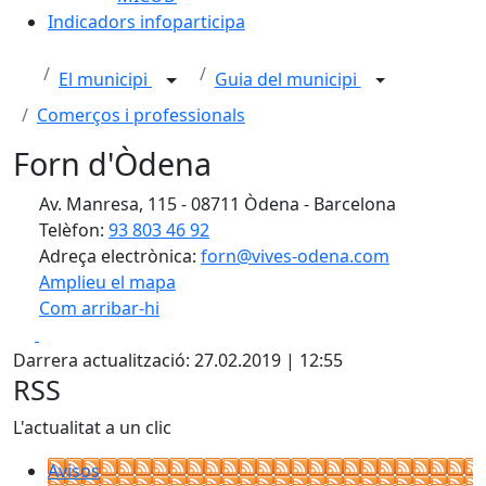
Indicadors infoparticipa
El municipi
Guia del municipi
Comerços i professionals
Forn d'Òdena
Av. Manresa, 115 - 08711 Òdena - Barcelona
Telèfon:
93 803 46 92
Adreça electrònica:
forn@vives-odena.com
Amplieu el mapa
Com arribar-hi
Leaflet
| ©
OpenStreetMap
contributors
Facebook
X
+
Darrera actualització: 27.02.2019 | 12:55
−
RSS
L'actualitat a un clic
Avisos