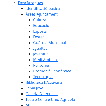
Descàrregues
Identificació bàsica
Àrees Ajuntament
Cultura
Educació
Esports
Festes
Guàrdia Municipal
Igualtat
Joventut
Medi Ambient
Persones
Promoció Econòmica
Tecnologia
Biblioteca L'Atzavara
Espai Jove
Galeria Odenenca
Teatre Centre Unió Agrícola
MICOD