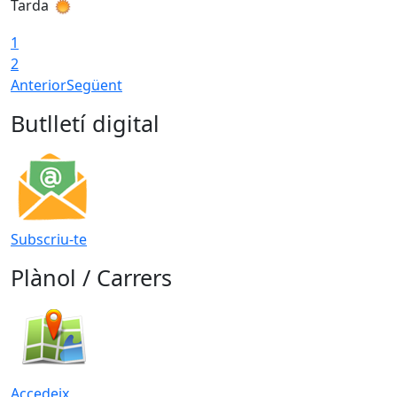
Tarda
T
1
2
Anterior
Següent
Butlletí digital
Subscriu-te
Plànol / Carrers
Accedeix