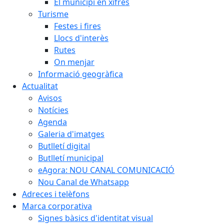
El municipi en xifres
Turisme
Festes i fires
Llocs d'interès
Rutes
On menjar
Informació geogràfica
Actualitat
Avisos
Notícies
Agenda
Galeria d'imatges
Butlletí digital
Butlletí municipal
eAgora: NOU CANAL COMUNICACIÓ
Nou Canal de Whatsapp
Adreces i telèfons
Marca corporativa
Signes bàsics d'identitat visual