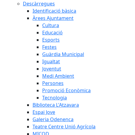
Descàrregues
Identificació bàsica
Àrees Ajuntament
Cultura
Educació
Esports
Festes
Guàrdia Municipal
Igualtat
Joventut
Medi Ambient
Persones
Promoció Econòmica
Tecnologia
Biblioteca L'Atzavara
Espai Jove
Galeria Odenenca
Teatre Centre Unió Agrícola
MICOD