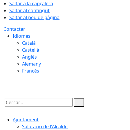
Saltar a la capçalera
Saltar al contingut
Saltar al peu de pàgina
Contactar
Idiomes
Català
Castellà
Anglès
Alemany
Francès
07.08.2026 | 03:44
Cercar:
Ajuntament
Salutació de l'Alcalde