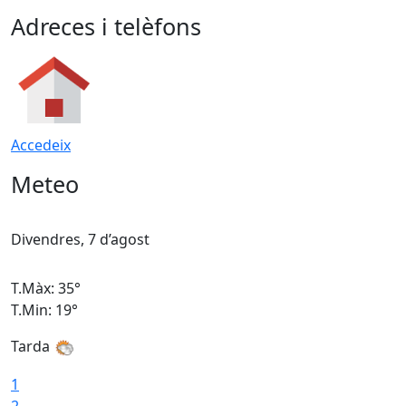
Adreces i telèfons
Accedeix
Meteo
Divendres, 7 d’agost
D
T.Màx: 35°
T
T.Min: 19°
T
Tarda
T
1
2