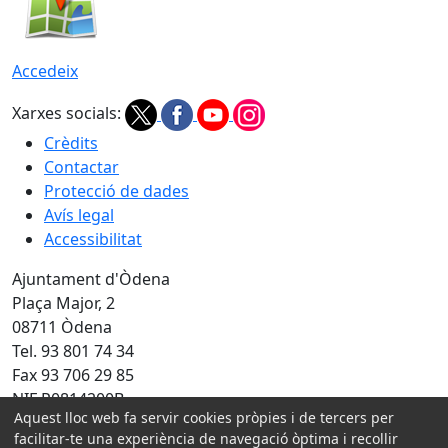
Accedeix
Xarxes socials:
Crèdits
Contactar
Protecció de dades
Avís legal
Accessibilitat
Ajuntament d'Òdena
Plaça Major, 2
08711 Òdena
Tel. 93 801 74 34
Fax 93 706 29 85
NIF P0814200B
Aquest lloc web fa servir cookies pròpies i de tercers per
Amb la col·laboració de:
facilitar-te una experiència de navegació òptima i recollir