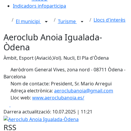
Indicadors infoparticipa
Llocs d'interès
El municipi
Turisme
Aeroclub Anoia Igualada-
Òdena
Àmbit, Esport (Aviació,Vol). Nucli, El Pla d'Òdena
Aeròdrom General Vives, zona nord - 08711 Òdena -
Barcelona
Nom de contacte: President, Sr. Mario Arregui
Adreça electrònica:
aeroclubanoia@gmail.com
Lloc web:
www.aeroclubanoia.es/
Facebook
X
Darrera actualització: 10.07.2025 | 11:21
Aeroclub Anoia Igualada-Òdena
RSS