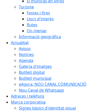
El municipi en xifres
Turisme
Festes i fires
Llocs d'interès
Rutes
On menjar
Informació geogràfica
Actualitat
Avisos
Notícies
Agenda
Galeria d'imatges
Butlletí digital
Butlletí municipal
eAgora: NOU CANAL COMUNICACIÓ
Nou Canal de Whatsapp
Adreces i telèfons
Marca corporativa
Signes bàsics d'identitat visual