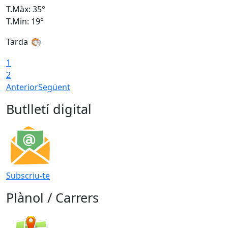
T.Màx: 35°
T
T.Min: 19°
T
Tarda
1
2
Anterior
Següent
Butlletí digital
Subscriu-te
Plànol / Carrers