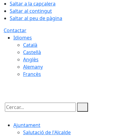
Saltar a la capçalera
Saltar al contingut
Saltar al peu de pàgina
Contactar
Idiomes
Català
Castellà
Anglès
Alemany
Francès
07.08.2026 | 17:46
Cercar:
Ajuntament
Salutació de l'Alcalde