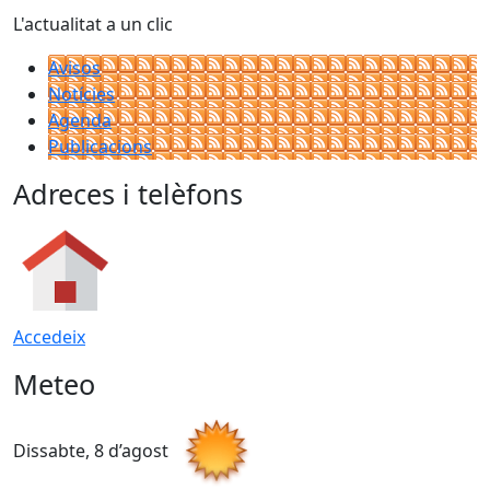
L'actualitat a un clic
Avisos
Notícies
Agenda
Publicacions
Adreces i telèfons
Accedeix
Meteo
Dissabte, 8 d’agost
D