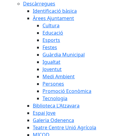
Descàrregues
Identificació bàsica
Àrees Ajuntament
Cultura
Educació
Esports
Festes
Guàrdia Municipal
Igualtat
Joventut
Medi Ambient
Persones
Promoció Econòmica
Tecnologia
Biblioteca L'Atzavara
Espai Jove
Galeria Odenenca
Teatre Centre Unió Agrícola
MICOD