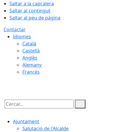
Saltar a la capçalera
Saltar al contingut
Saltar al peu de pàgina
Contactar
Idiomes
Català
Castellà
Anglès
Alemany
Francès
08.08.2026 | 21:47
Cercar:
Ajuntament
Salutació de l'Alcalde