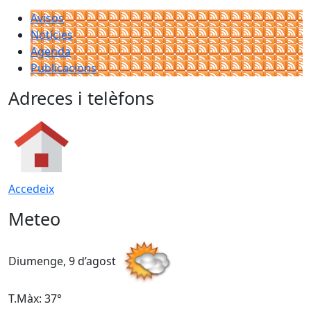
Avisos
Notícies
Agenda
Publicacions
Adreces i telèfons
Accedeix
Meteo
Diumenge, 9 d’agost
D
T.Màx: 37°
T