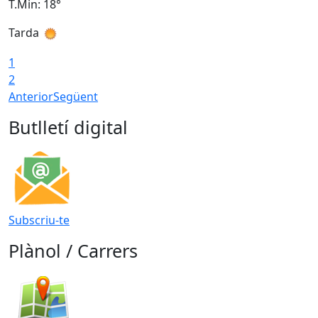
T.Min: 18°
T
Tarda
T
1
2
Anterior
Següent
Butlletí digital
Subscriu-te
Plànol / Carrers