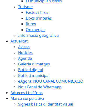
El municipi en xifres
Turisme
Festes i fires
Llocs d'interès
Rutes
On menjar
Informació geogràfica
Actualitat
Avisos
Notícies
Agenda
Galeria d'imatges
Butlletí digital
Butlletí municipal
eAgora: NOU CANAL COMUNICACIÓ
Nou Canal de Whatsapp
Adreces i telèfons
Marca corporativa
Signes bàsics d'identitat visual