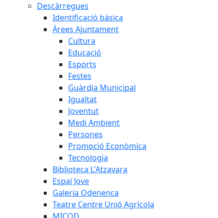
Descàrregues
Identificació bàsica
Àrees Ajuntament
Cultura
Educació
Esports
Festes
Guàrdia Municipal
Igualtat
Joventut
Medi Ambient
Persones
Promoció Econòmica
Tecnologia
Biblioteca L'Atzavara
Espai Jove
Galeria Odenenca
Teatre Centre Unió Agrícola
MICOD