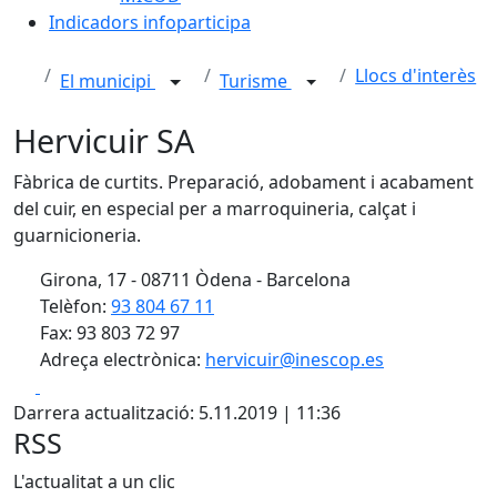
Indicadors infoparticipa
Llocs d'interès
El municipi
Turisme
Hervicuir SA
Fàbrica de curtits. Preparació, adobament i acabament
del cuir, en especial per a marroquineria, calçat i
guarnicioneria.
Girona, 17 - 08711 Òdena - Barcelona
Telèfon:
93 804 67 11
Fax: 93 803 72 97
Adreça electrònica:
hervicuir@inescop.es
Facebook
X
Darrera actualització: 5.11.2019 | 11:36
RSS
L'actualitat a un clic