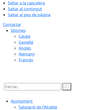
Saltar a la capçalera
Saltar al contingut
Saltar al peu de pàgina
Contactar
Idiomes
Català
Castellà
Anglès
Alemany
Francès
08.08.2026 | 10:41
Cercar:
Ajuntament
Salutació de l'Alcalde