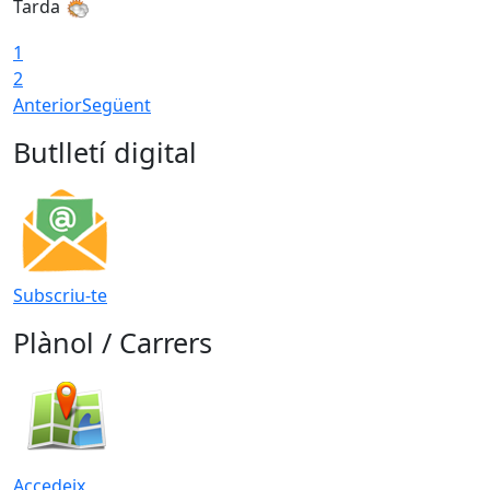
Tarda
1
2
Anterior
Següent
Butlletí digital
Subscriu-te
Plànol / Carrers
Accedeix