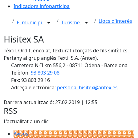
Indicadors infoparticipa
Llocs d'interès
El municipi
Turisme
Hisitex SA
Tèxtil. Ordit, encolat, texturat i torçats de fils sintètics.
Pertany al grup anglès Textil S.A. (Antex).
Carretera N-II km 556,2 - 08711 Òdena - Barcelona
Telèfon:
93 803 29 08
Fax: 93 803 29 16
Adreça electrònica:
personal.hisitex@antex.es
Facebook
X
Darrera actualització: 27.02.2019 | 12:55
RSS
L'actualitat a un clic
Avisos