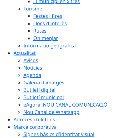
El municipi en xifres
Turisme
Festes i fires
Llocs d'interès
Rutes
On menjar
Informació geogràfica
Actualitat
Avisos
Notícies
Agenda
Galeria d'imatges
Butlletí digital
Butlletí municipal
eAgora: NOU CANAL COMUNICACIÓ
Nou Canal de Whatsapp
Adreces i telèfons
Marca corporativa
Signes bàsics d'identitat visual