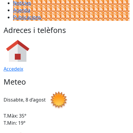
Notícies
Agenda
Publicacions
Adreces i telèfons
Accedeix
Meteo
Dissabte, 8 d’agost
D
T.Màx: 35°
T
T.Min: 19°
T