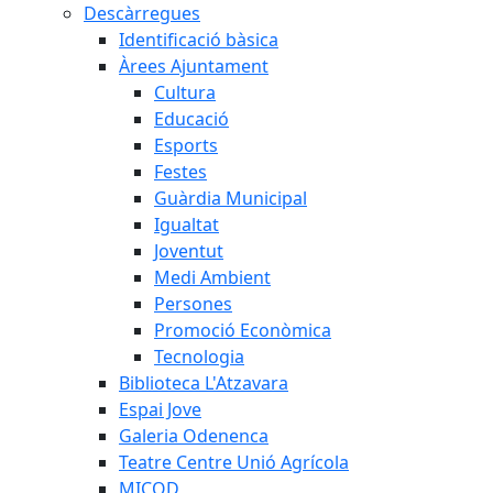
Descàrregues
Identificació bàsica
Àrees Ajuntament
Cultura
Educació
Esports
Festes
Guàrdia Municipal
Igualtat
Joventut
Medi Ambient
Persones
Promoció Econòmica
Tecnologia
Biblioteca L'Atzavara
Espai Jove
Galeria Odenenca
Teatre Centre Unió Agrícola
MICOD