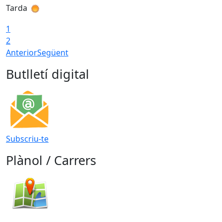
Tarda
T
1
2
Anterior
Següent
Butlletí digital
Subscriu-te
Plànol / Carrers