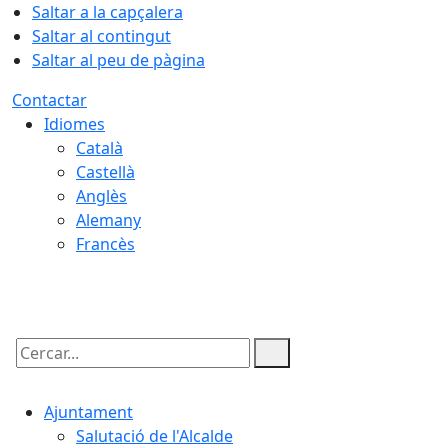
Saltar a la capçalera
Saltar al contingut
Saltar al peu de pàgina
Contactar
Idiomes
Català
Castellà
Anglès
Alemany
Francès
09.08.2026 | 06:21
Cercar:
Ajuntament
Salutació de l'Alcalde