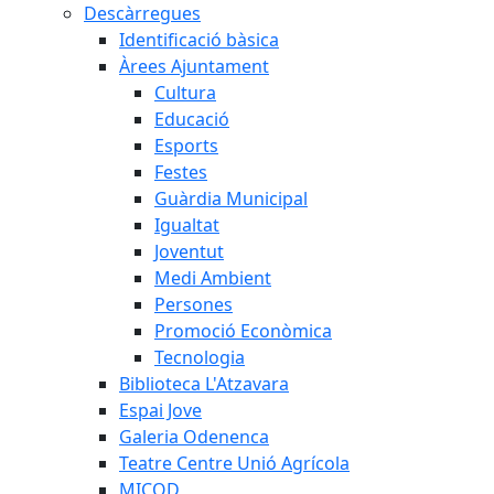
Descàrregues
Identificació bàsica
Àrees Ajuntament
Cultura
Educació
Esports
Festes
Guàrdia Municipal
Igualtat
Joventut
Medi Ambient
Persones
Promoció Econòmica
Tecnologia
Biblioteca L'Atzavara
Espai Jove
Galeria Odenenca
Teatre Centre Unió Agrícola
MICOD