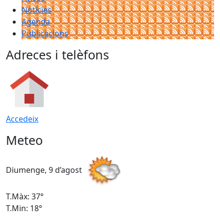
Notícies
Agenda
Publicacions
Adreces i telèfons
Accedeix
Meteo
Diumenge, 9 d’agost
D
T.Màx: 37°
T
T.Min: 18°
T