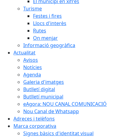
El municipi en xifres
Turisme
Festes i fires
Llocs d'interès
Rutes
On menjar
Informació geogràfica
Actualitat
Avisos
Notícies
Agenda
Galeria d'imatges
Butlletí digital
Butlletí municipal
eAgora: NOU CANAL COMUNICACIÓ
Nou Canal de Whatsapp
Adreces i telèfons
Marca corporativa
Signes bàsics d'identitat visual