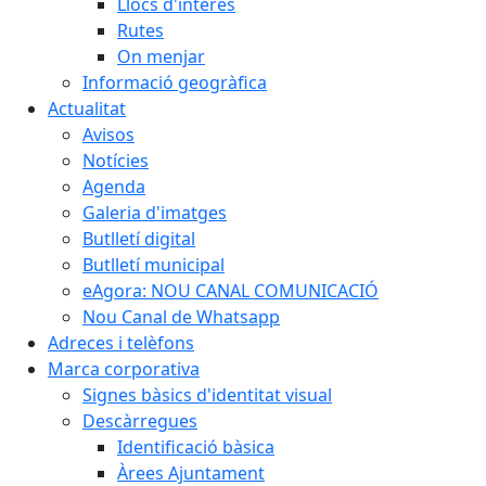
Llocs d'interès
Rutes
On menjar
Informació geogràfica
Actualitat
Avisos
Notícies
Agenda
Galeria d'imatges
Butlletí digital
Butlletí municipal
eAgora: NOU CANAL COMUNICACIÓ
Nou Canal de Whatsapp
Adreces i telèfons
Marca corporativa
Signes bàsics d'identitat visual
Descàrregues
Identificació bàsica
Àrees Ajuntament