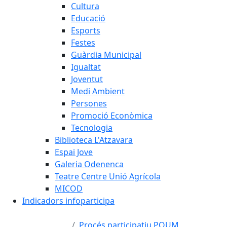
Cultura
Educació
Esports
Festes
Guàrdia Municipal
Igualtat
Joventut
Medi Ambient
Persones
Promoció Econòmica
Tecnologia
Biblioteca L'Atzavara
Espai Jove
Galeria Odenenca
Teatre Centre Unió Agrícola
MICOD
Indicadors infoparticipa
Procés participatiu POUM