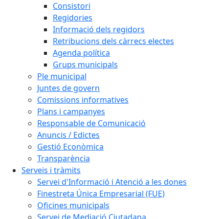
Consistori
Regidories
Informació dels regidors
Retribucions dels càrrecs electes
Agenda política
Grups municipals
Ple municipal
Juntes de govern
Comissions informatives
Plans i campanyes
Responsable de Comunicació
Anuncis / Edictes
Gestió Econòmica
Transparència
Serveis i tràmits
Servei d'Informació i Atenció a les dones
Finestreta Única Empresarial (FUE)
Oficines municipals
Servei de Mediació Ciutadana