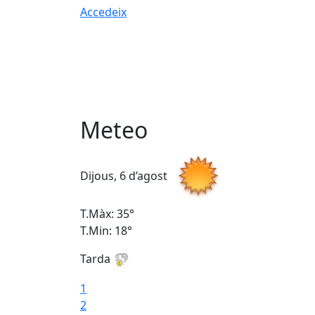
Accedeix
Meteo
Dijous, 6 d’agost
T.Màx: 35°
T.Min: 18°
Tarda
1
2