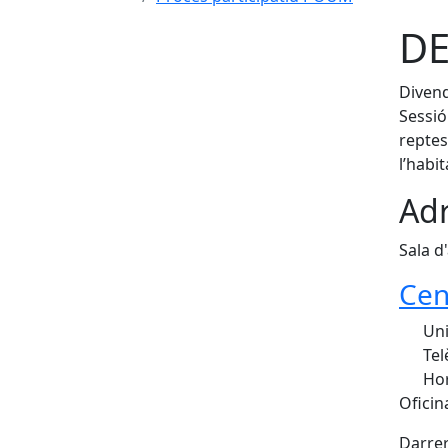
DE
Divend
Sessió
reptes
l’habi
Adr
Sala d
Cen
Uni
Tel
Hor
Oficin
Darrer