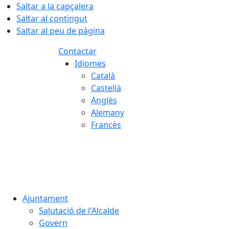
Saltar a la capçalera
Saltar al contingut
Saltar al peu de pàgina
Contactar
Idiomes
Català
Castellà
Anglès
Alemany
Francès
06.08.2026 | 04:04
Ajuntament
Salutació de l'Alcalde
Govern