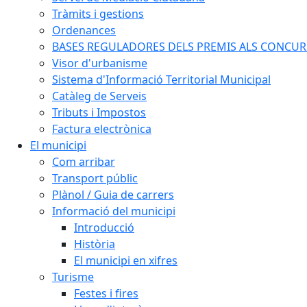
Tràmits i gestions
Ordenances
BASES REGULADORES DELS PREMIS ALS CONCURSO
Visor d'urbanisme
Sistema d'Informació Territorial Municipal
Catàleg de Serveis
Tributs i Impostos
Factura electrònica
El municipi
Com arribar
Transport públic
Plànol / Guia de carrers
Informació del municipi
Introducció
Història
El municipi en xifres
Turisme
Festes i fires